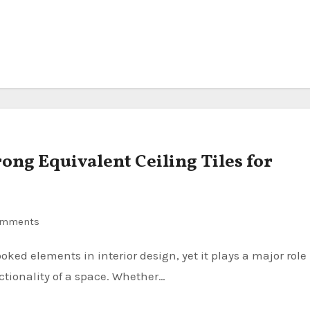
ong Equivalent Ceiling Tiles for
omments
ctionality of a space. Whether…