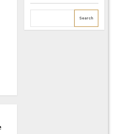
Search
e