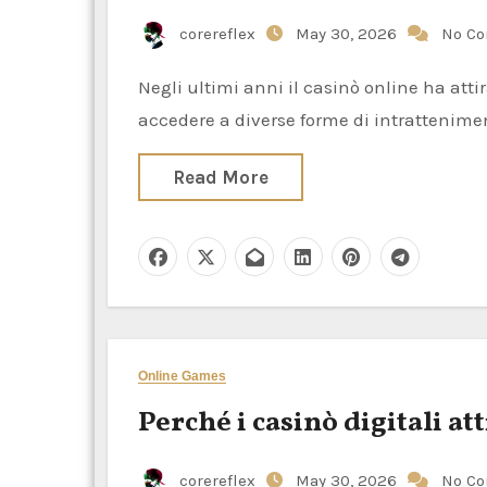
corereflex
May 30, 2026
No C
Negli ultimi anni il casinò online ha attirato curiosità per la sua comodità e per la possibilità di
accedere a diverse forme di intrattenime
Read More
Online Games
Perché i casinò digitali a
corereflex
May 30, 2026
No C