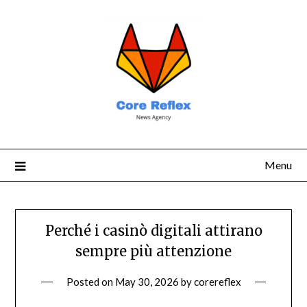
Menu
Perché i casinò digitali attirano
sempre più attenzione
Posted on
May 30, 2026
by
corereflex