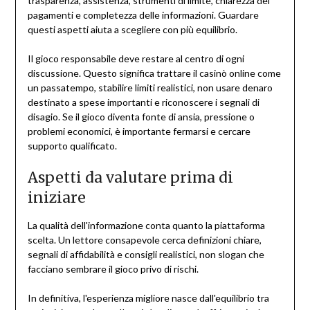
trasparenza, assistenza, strumenti di limite, chiarezza dei
pagamenti e completezza delle informazioni. Guardare
questi aspetti aiuta a scegliere con più equilibrio.
Il gioco responsabile deve restare al centro di ogni
discussione. Questo significa trattare il casinò online come
un passatempo, stabilire limiti realistici, non usare denaro
destinato a spese importanti e riconoscere i segnali di
disagio. Se il gioco diventa fonte di ansia, pressione o
problemi economici, è importante fermarsi e cercare
supporto qualificato.
Aspetti da valutare prima di
iniziare
La qualità dell'informazione conta quanto la piattaforma
scelta. Un lettore consapevole cerca definizioni chiare,
segnali di affidabilità e consigli realistici, non slogan che
facciano sembrare il gioco privo di rischi.
In definitiva, l'esperienza migliore nasce dall'equilibrio tra