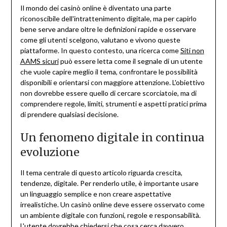
Il mondo dei casinò online è diventato una parte
riconoscibile dell'intrattenimento digitale, ma per capirlo
bene serve andare oltre le definizioni rapide e osservare
come gli utenti scelgono, valutano e vivono queste
piattaforme. In questo contesto, una ricerca come
Siti non
AAMS sicuri
può essere letta come il segnale di un utente
che vuole capire meglio il tema, confrontare le possibilità
disponibili e orientarsi con maggiore attenzione. L'obiettivo
non dovrebbe essere quello di cercare scorciatoie, ma di
comprendere regole, limiti, strumenti e aspetti pratici prima
di prendere qualsiasi decisione.
Un fenomeno digitale in continua
evoluzione
Il tema centrale di questo articolo riguarda crescita,
tendenze, digitale. Per renderlo utile, è importante usare
un linguaggio semplice e non creare aspettative
irrealistiche. Un casinò online deve essere osservato come
un ambiente digitale con funzioni, regole e responsabilità.
L'utente dovrebbe chiedersi che cosa cerca davvero,