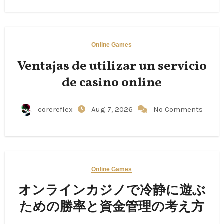
Online Games
Ventajas de utilizar un servicio
de casino online
corereflex
Aug 7, 2026
No Comments
Online Games
オンラインカジノで冷静に遊ぶ
ための勝率と資金管理の考え方