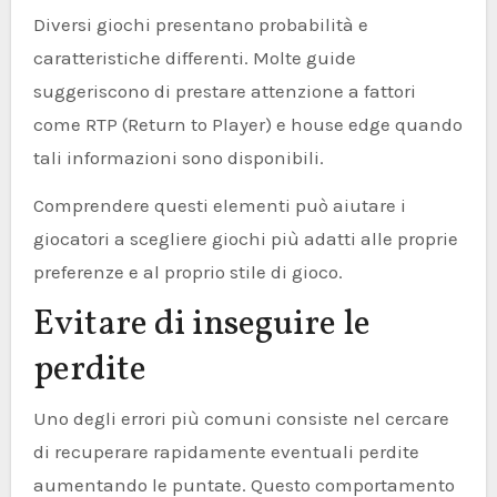
Diversi giochi presentano probabilità e
caratteristiche differenti. Molte guide
suggeriscono di prestare attenzione a fattori
come RTP (Return to Player) e house edge quando
tali informazioni sono disponibili.
Comprendere questi elementi può aiutare i
giocatori a scegliere giochi più adatti alle proprie
preferenze e al proprio stile di gioco.
Evitare di inseguire le
perdite
Uno degli errori più comuni consiste nel cercare
di recuperare rapidamente eventuali perdite
aumentando le puntate. Questo comportamento