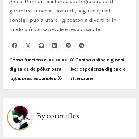
gioco. Pur non esistendo strategie capaci di
garantire successi costanti, seguire questi
consigli può aiutare i giocatori a divertirsi in
modo più consapevole e responsabile.
P
Cómo funcionan las salas
Casino online e giochi
digitales de póker para
live: esperienza digitale e
o
jugadores españoles
attenzione
s
t
n
By
corereflex
a
v