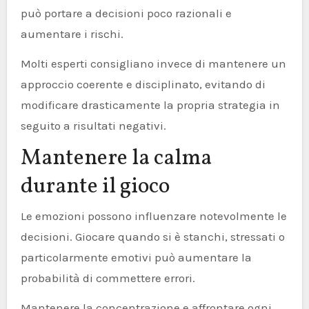
può portare a decisioni poco razionali e
aumentare i rischi.
Molti esperti consigliano invece di mantenere un
approccio coerente e disciplinato, evitando di
modificare drasticamente la propria strategia in
seguito a risultati negativi.
Mantenere la calma
durante il gioco
Le emozioni possono influenzare notevolmente le
decisioni. Giocare quando si è stanchi, stressati o
particolarmente emotivi può aumentare la
probabilità di commettere errori.
Mantenere la concentrazione e affrontare ogni