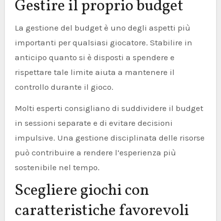
Gestire il proprio budget
La gestione del budget è uno degli aspetti più
importanti per qualsiasi giocatore. Stabilire in
anticipo quanto si è disposti a spendere e
rispettare tale limite aiuta a mantenere il
controllo durante il gioco.
Molti esperti consigliano di suddividere il budget
in sessioni separate e di evitare decisioni
impulsive. Una gestione disciplinata delle risorse
può contribuire a rendere l’esperienza più
sostenibile nel tempo.
Scegliere giochi con
caratteristiche favorevoli