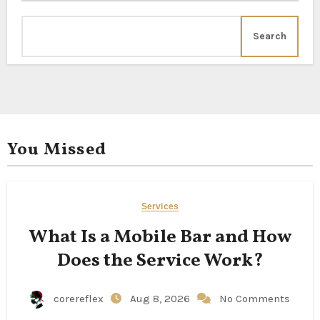
Search
You Missed
Services
What Is a Mobile Bar and How
Does the Service Work?
corereflex
Aug 8, 2026
No Comments