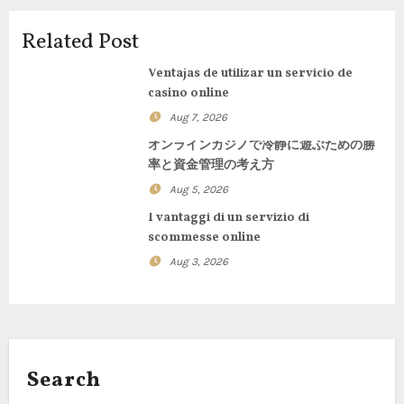
i
Related Post
g
Ventajas de utilizar un servicio de
casino online
a
Aug 7, 2026
t
オンラインカジノで冷静に遊ぶための勝
率と資金管理の考え方
i
Aug 5, 2026
o
I vantaggi di un servizio di
scommesse online
n
Aug 3, 2026
Search