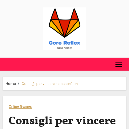
Skip
to
content
Home
Consigli per vincere nei casinò online
Online Games
Consigli per vincere