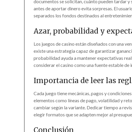
documentos se solicitan, cuánto pueden tardar y
antes de aportar dinero evita sorpresas. El usua
separados los fondos destinados al entretenimien
Azar, probabilidad y expect
Los juegos de casino están diseñados con una vent
existe una estrategia capaz de garantizar ganan
probabilidad ayuda a mantener expectativas realis
considerar el casino como una fuente estable de 
Importancia de leer las reg
Cada juego tiene mecánicas, pagos y condiciones 
elementos como líneas de pago, volatilidad y reto
cambiar según la variante. Dedicar tiempo a revis
elegir formatos que se adapten mejor al presupue
Conclusión