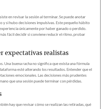
te en revisar la sesión al terminar. Se puede anotar
to y si hubo decisiones impulsivas. Este pequeño hábito
a experiencia únicamente por haber ganado o perdido.
ás fácil decidir si conviene reducir el ritmo, probar
 expectativas realistas
s. Una buena racha no significa que exista una fórmula
lataforma esté alterando los resultados. Entender que el
retaciones emocionales. Las decisiones más prudentes
emano que una sesión puede terminar con pérdidas.
s
mbién hay que revisar cómo se realizan las retiradas, qué