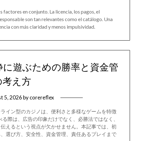
 factores en conjunto. La licencia, los pagos, el
 responsable son tan relevantes como el catálogo. Una
iencia con más claridad y menos impulsividad.
静に遊ぶための勝率と資金管
の考え方
t 5, 2026
by
corereflex
ンライン型のカジノは、便利さと多様なゲームを特徴
べる際は、広告の印象だけでなく、必勝法ではなく、
を伝えるという視点が欠かせません。本記事では、初
み、選び方、安全性、資金管理、責任あるプレイまで