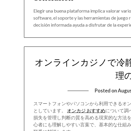
Elegir una buena plataforma implica valorar varios
software, el soporte y las herramientas de juego
decisión informada ayuda a disfrutar de la exper
オンラインカジノで冷
理
Posted on
Augus
スマートフォンやパソコンから利用できるオ
としています。
オンカジ おすすめ
について調
損失を管理し判断の質を高める現実的な方法
心者にも理解しやすい言葉で、基本的な仕組