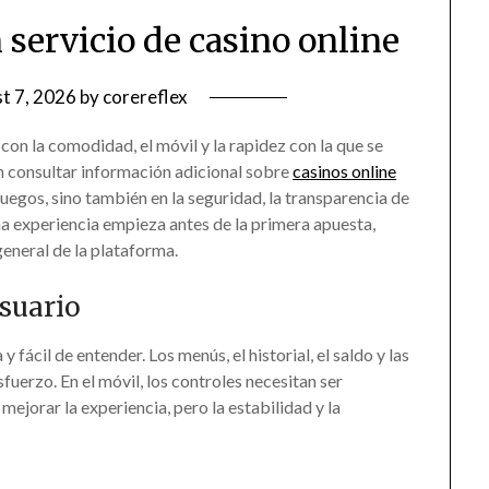
n servicio de casino online
t 7, 2026
by
corereflex
 con la comodidad, el móvil y la rapidez con la que se
n consultar información adicional sobre
casinos online
juegos, sino también en la seguridad, la transparencia de
na experiencia empieza antes de la primera apuesta,
eneral de la plataforma.
suario
fácil de entender. Los menús, el historial, el saldo y las
fuerzo. En el móvil, los controles necesitan ser
ejorar la experiencia, pero la estabilidad y la