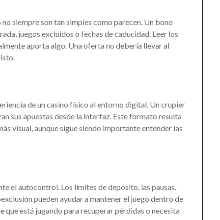
o no siempre son tan simples como parecen. Un bono
tirada, juegos excluidos o fechas de caducidad. Leer los
almente aporta algo. Una oferta no debería llevar al
isto.
riencia de un casino físico al entorno digital. Un crupier
zan sus apuestas desde la interfaz. Este formato resulta
más visual, aunque sigue siendo importante entender las
 el autocontrol. Los límites de depósito, las pausas,
toexclusión pueden ayudar a mantener el juego dentro de
te que está jugando para recuperar pérdidas o necesita