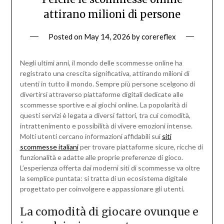
attirano milioni di persone
Posted on
May 14, 2026
by
corereflex
Negli ultimi anni, il mondo delle scommesse online ha
registrato una crescita significativa, attirando milioni di
utenti in tutto il mondo. Sempre più persone scelgono di
divertirsi attraverso piattaforme digitali dedicate alle
scommesse sportive e ai giochi online. La popolarità di
questi servizi è legata a diversi fattori, tra cui comodità,
intrattenimento e possibilità di vivere emozioni intense.
Molti utenti cercano informazioni affidabili sui
siti
scommesse italiani
per trovare piattaforme sicure, ricche di
funzionalità e adatte alle proprie preferenze di gioco.
L’esperienza offerta dai moderni siti di scommesse va oltre
la semplice puntata: si tratta di un ecosistema digitale
progettato per coinvolgere e appassionare gli utenti.
La comodità di giocare ovunque e