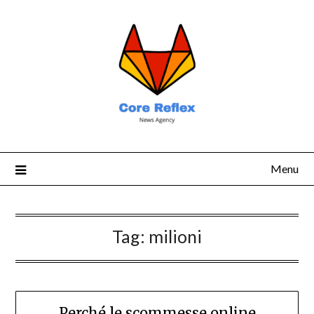
Menu
Tag:
milioni
Perché le scommesse online