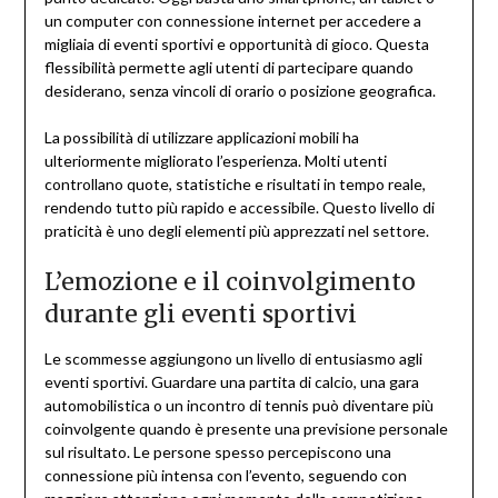
un computer con connessione internet per accedere a
migliaia di eventi sportivi e opportunità di gioco. Questa
flessibilità permette agli utenti di partecipare quando
desiderano, senza vincoli di orario o posizione geografica.
La possibilità di utilizzare applicazioni mobili ha
ulteriormente migliorato l’esperienza. Molti utenti
controllano quote, statistiche e risultati in tempo reale,
rendendo tutto più rapido e accessibile. Questo livello di
praticità è uno degli elementi più apprezzati nel settore.
L’emozione e il coinvolgimento
durante gli eventi sportivi
Le scommesse aggiungono un livello di entusiasmo agli
eventi sportivi. Guardare una partita di calcio, una gara
automobilistica o un incontro di tennis può diventare più
coinvolgente quando è presente una previsione personale
sul risultato. Le persone spesso percepiscono una
connessione più intensa con l’evento, seguendo con