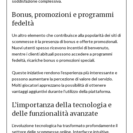
soddisfazione complessiva.
Bonus, promozioni e programmi
fedeltà
Un altro elemento che contribuisce alla popolarità dei siti di
scommesse è la presenza di bonus e offerte promozionali.
Nuovi utenti spesso ricevono incentivi di benvenuto,
mentre i clienti abituali possono accedere a programmi
fedeltà, ricariche bonus o promozioni speciali.
Queste iniziative rendono l’esperienza più interessante e
possono aumentare la percezione di valore del servizio.
Molti giocatori apprezzano la possibilità di ottenere
vantaggi aggiuntivi durante l’utilizzo della piattaforma.
L’importanza della tecnologia e
delle funzionalità avanzate
L’evoluzione tecnologica ha trasformato profondamente il
settore delle scommesse online. Interfacce intuitive,