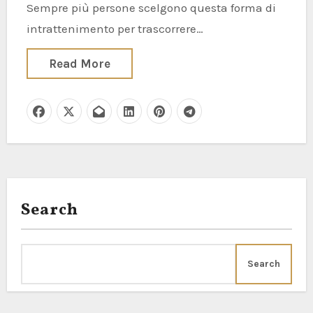
Sempre più persone scelgono questa forma di
intrattenimento per trascorrere…
Read More
Search
Search