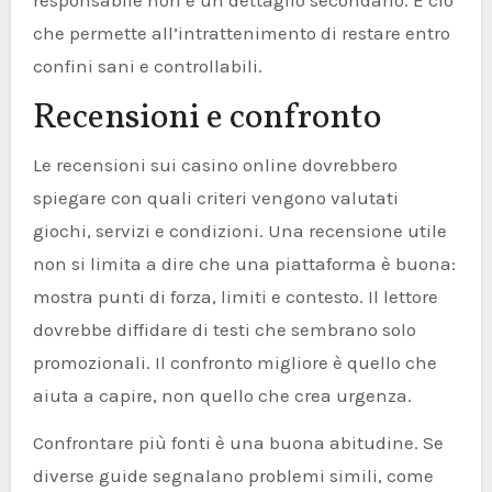
che permette all’intrattenimento di restare entro
confini sani e controllabili.
Recensioni e confronto
Le recensioni sui casino online dovrebbero
spiegare con quali criteri vengono valutati
giochi, servizi e condizioni. Una recensione utile
non si limita a dire che una piattaforma è buona:
mostra punti di forza, limiti e contesto. Il lettore
dovrebbe diffidare di testi che sembrano solo
promozionali. Il confronto migliore è quello che
aiuta a capire, non quello che crea urgenza.
Confrontare più fonti è una buona abitudine. Se
diverse guide segnalano problemi simili, come