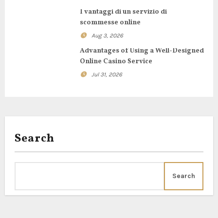
t
I vantaggi di un servizio di
scommesse online
i
Aug 3, 2026
o
Advantages of Using a Well-Designed
Online Casino Service
n
Jul 31, 2026
Search
Search