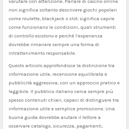
valutare con attenzione. Parlare di casino online
non significa soltanto descrivere giochi popolari
come roulette, blackjack o slot: significa capire
come funzionano le condizioni, quali strumenti
di controllo esistono e perché l’esperienza
dovrebbe rimanere sempre una forma di
intrattenimento responsabile.
Questo articolo approfondisce la distinzione tra
informazione utile, recensione equilibrata e
pubblicità aggressiva, con un approccio pratico e
leggibile. Il pubblico italiano cerca sempre più
spesso contenuti chiari, capaci di distinguere tra
informazione utile e semplice promozione. Una
buona guida dovrebbe aiutare il lettore a
osservare catalogo, sicurezza, pagamenti,