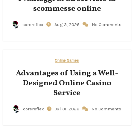
scommesse online
corereflex
Aug 3, 2026
No Comments
Online Games
Advantages of Using a Well-
Designed Online Casino
Service
corereflex
Jul 31, 2026
No Comments