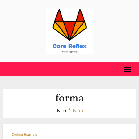
Skip
to
content
forma
Home
forma
Online Games