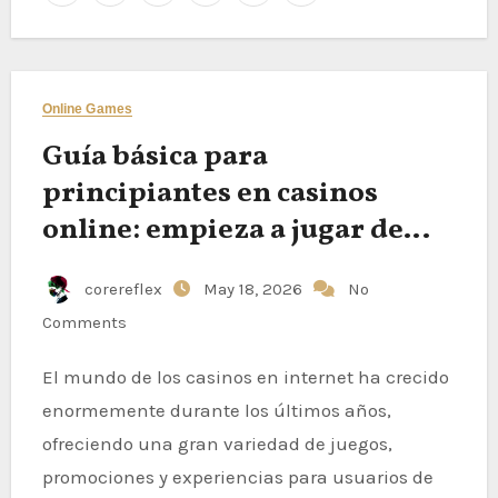
Online Games
Guía básica para
principiantes en casinos
online: empieza a jugar de
forma segura
corereflex
May 18, 2026
No
Comments
El mundo de los casinos en internet ha crecido
enormemente durante los últimos años,
ofreciendo una gran variedad de juegos,
promociones y experiencias para usuarios de