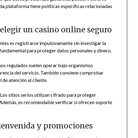
da plataforma tiene políticas específicas relacionadas
elegir un casino online seguro
ntes es registrarse impulsivamente sin investigar la
es fundamental para proteger datos personales y dinero.
asinos regulados suelen operar bajo organismos
parencia del servicio. También conviene comprobar
 de atención al cliente.
os sitios serios utilizan cifrado para proteger
 Además, es recomendable verificar si ofrecen soporte
ienvenida y promociones