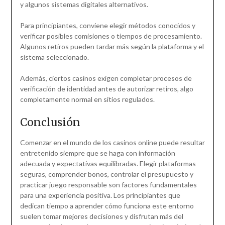
y algunos sistemas digitales alternativos.
Para principiantes, conviene elegir métodos conocidos y
verificar posibles comisiones o tiempos de procesamiento.
Algunos retiros pueden tardar más según la plataforma y el
sistema seleccionado.
Además, ciertos casinos exigen completar procesos de
verificación de identidad antes de autorizar retiros, algo
completamente normal en sitios regulados.
Conclusión
Comenzar en el mundo de los casinos online puede resultar
entretenido siempre que se haga con información
adecuada y expectativas equilibradas. Elegir plataformas
seguras, comprender bonos, controlar el presupuesto y
practicar juego responsable son factores fundamentales
para una experiencia positiva. Los principiantes que
dedican tiempo a aprender cómo funciona este entorno
suelen tomar mejores decisiones y disfrutan más del