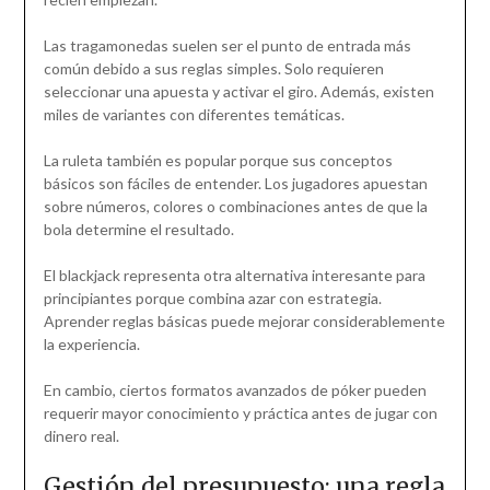
Las tragamonedas suelen ser el punto de entrada más
común debido a sus reglas simples. Solo requieren
seleccionar una apuesta y activar el giro. Además, existen
miles de variantes con diferentes temáticas.
La ruleta también es popular porque sus conceptos
básicos son fáciles de entender. Los jugadores apuestan
sobre números, colores o combinaciones antes de que la
bola determine el resultado.
El blackjack representa otra alternativa interesante para
principiantes porque combina azar con estrategia.
Aprender reglas básicas puede mejorar considerablemente
la experiencia.
En cambio, ciertos formatos avanzados de póker pueden
requerir mayor conocimiento y práctica antes de jugar con
dinero real.
Gestión del presupuesto: una regla