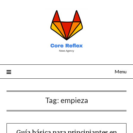
Menu
Tag:
empieza
Guía básica para principiantes en