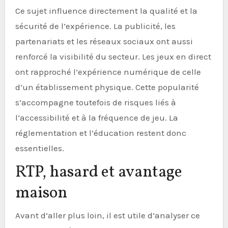
Ce sujet influence directement la qualité et la
sécurité de l’expérience. La publicité, les
partenariats et les réseaux sociaux ont aussi
renforcé la visibilité du secteur. Les jeux en direct
ont rapproché l’expérience numérique de celle
d’un établissement physique. Cette popularité
s’accompagne toutefois de risques liés à
l’accessibilité et à la fréquence de jeu. La
réglementation et l’éducation restent donc
essentielles.
RTP, hasard et avantage
maison
Avant d’aller plus loin, il est utile d’analyser ce