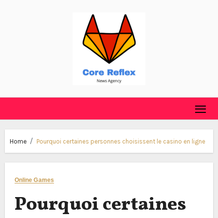
Skip
to
content
Home
Pourquoi certaines personnes choisissent le casino en ligne
Online Games
Pourquoi certaines