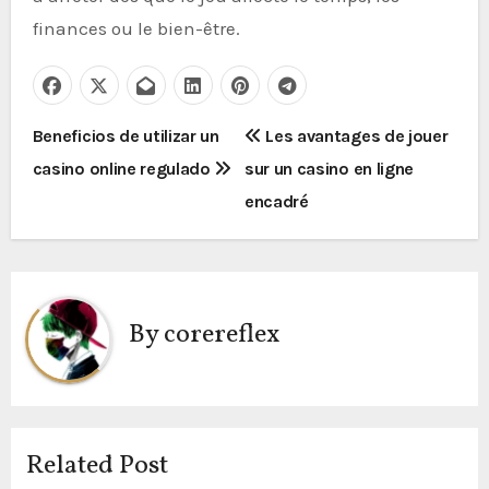
finances ou le bien-être.
P
Beneficios de utilizar un
Les avantages de jouer
casino online regulado
sur un casino en ligne
o
encadré
s
t
n
By
corereflex
a
v
i
Related Post