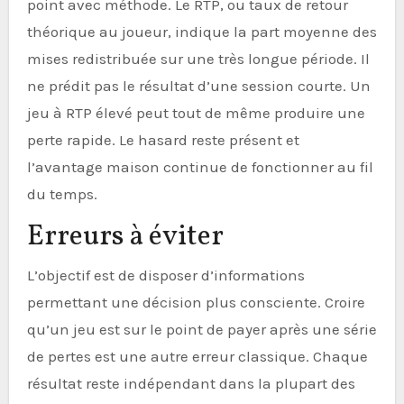
point avec méthode. Le RTP, ou taux de retour
théorique au joueur, indique la part moyenne des
mises redistribuée sur une très longue période. Il
ne prédit pas le résultat d’une session courte. Un
jeu à RTP élevé peut tout de même produire une
perte rapide. Le hasard reste présent et
l’avantage maison continue de fonctionner au fil
du temps.
Erreurs à éviter
L’objectif est de disposer d’informations
permettant une décision plus consciente. Croire
qu’un jeu est sur le point de payer après une série
de pertes est une autre erreur classique. Chaque
résultat reste indépendant dans la plupart des