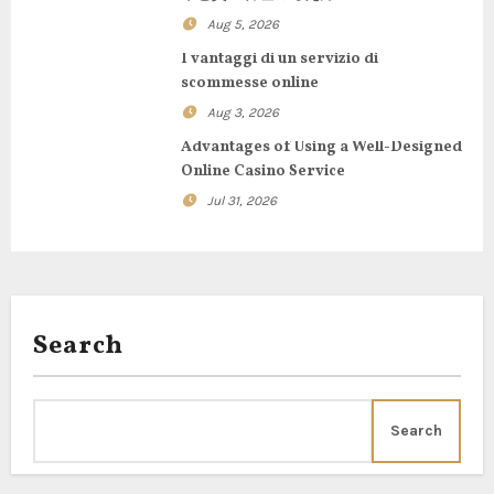
a
Aug 5, 2026
t
I vantaggi di un servizio di
scommesse online
i
Aug 3, 2026
o
Advantages of Using a Well-Designed
Online Casino Service
n
Jul 31, 2026
Search
Search