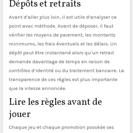
Dépôts et retraits
Avant d’aller plus loin, il est utile d’analyser ce
point avec méthode. Avant de déposer, il faut
vérifier les moyens de paiement, les montants
minimums, les frais éventuels et les délais. Un
dépôt peut être instantané alors qu’un retrait
demande davantage de temps en raison de
contrôles d’identité ou du traitement bancaire. La
transparence de ces règles est plus importante
que la vitesse annoncée.
Lire les règles avant de
jouer
Chaque jeu et chaque promotion possède ses