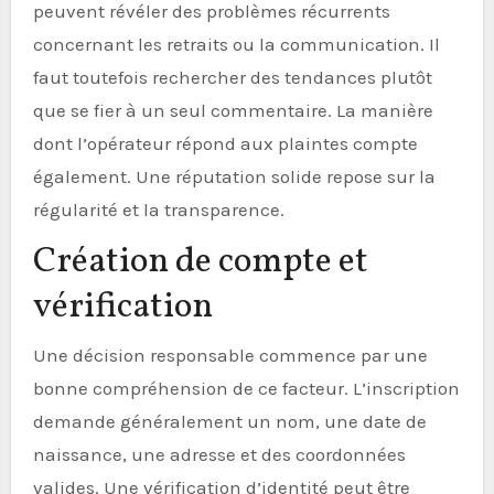
peuvent révéler des problèmes récurrents
concernant les retraits ou la communication. Il
faut toutefois rechercher des tendances plutôt
que se fier à un seul commentaire. La manière
dont l’opérateur répond aux plaintes compte
également. Une réputation solide repose sur la
régularité et la transparence.
Création de compte et
vérification
Une décision responsable commence par une
bonne compréhension de ce facteur. L’inscription
demande généralement un nom, une date de
naissance, une adresse et des coordonnées
valides. Une vérification d’identité peut être