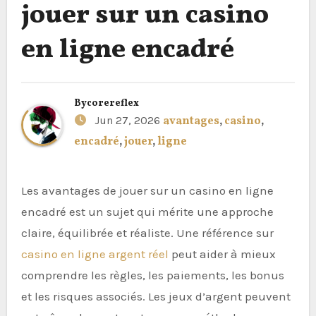
jouer sur un casino
en ligne encadré
By
corereflex
Jun 27, 2026
avantages
,
casino
,
encadré
,
jouer
,
ligne
Les avantages de jouer sur un casino en ligne
encadré est un sujet qui mérite une approche
claire, équilibrée et réaliste. Une référence sur
casino en ligne argent réel
peut aider à mieux
comprendre les règles, les paiements, les bonus
et les risques associés. Les jeux d’argent peuvent