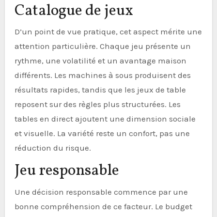
Catalogue de jeux
D’un point de vue pratique, cet aspect mérite une
attention particulière. Chaque jeu présente un
rythme, une volatilité et un avantage maison
différents. Les machines à sous produisent des
résultats rapides, tandis que les jeux de table
reposent sur des règles plus structurées. Les
tables en direct ajoutent une dimension sociale
et visuelle. La variété reste un confort, pas une
réduction du risque.
Jeu responsable
Une décision responsable commence par une
bonne compréhension de ce facteur. Le budget