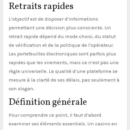
Retraits rapides
L’objectif est de disposer d’informations
permettant une décision plus consciente. Un
retrait rapide dépend du mode choisi, du statut
de vérification et de la politique de l’opérateur.
Les portefeuilles électroniques sont parfois plus
rapides que les virements, mais ce n’est pas une
règle universelle. La qualité d’une plateforme se
mesure à la clarté de ses délais, pas seulement à
son slogan.
Définition générale
Pour comprendre ce point, il faut d’abord
examiner ses éléments essentiels. Un casino en