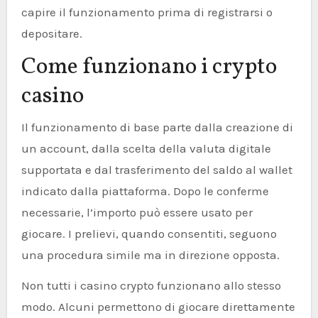
capire il funzionamento prima di registrarsi o
depositare.
Come funzionano i crypto
casino
Il funzionamento di base parte dalla creazione di
un account, dalla scelta della valuta digitale
supportata e dal trasferimento del saldo al wallet
indicato dalla piattaforma. Dopo le conferme
necessarie, l’importo può essere usato per
giocare. I prelievi, quando consentiti, seguono
una procedura simile ma in direzione opposta.
Non tutti i casino crypto funzionano allo stesso
modo. Alcuni permettono di giocare direttamente