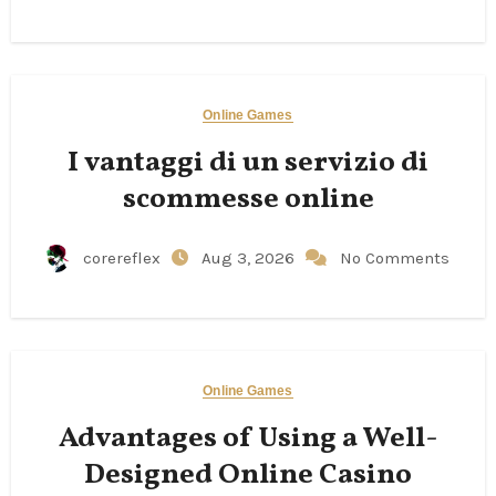
Online Games
I vantaggi di un servizio di
scommesse online
corereflex
Aug 3, 2026
No Comments
Online Games
Advantages of Using a Well-
Designed Online Casino