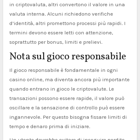
in criptovaluta, altri convertono il valore in una
valuta interna. Alcuni richiedono verifiche
d’identità, altri promettono processi più rapidi. I
termini devono essere letti con attenzione,
soprattutto per bonus, limiti e prelievi.
Nota sul gioco responsabile
Il gioco responsabile è fondamentale in ogni
casino online, ma diventa ancora più importante
quando entrano in gioco le criptovalute. Le
transazioni possono essere rapide, il valore può
oscillare e la sensazione di controllo può essere
ingannevole. Per questo bisogna fissare limiti di
tempo e denaro prima di iniziare.
Un utente dovrebbe evitare di inseguire perdite,