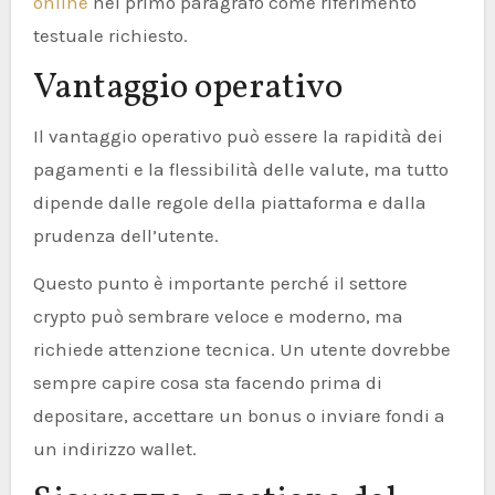
online
nel primo paragrafo come riferimento
testuale richiesto.
Vantaggio operativo
Il vantaggio operativo può essere la rapidità dei
pagamenti e la flessibilità delle valute, ma tutto
dipende dalle regole della piattaforma e dalla
prudenza dell’utente.
Questo punto è importante perché il settore
crypto può sembrare veloce e moderno, ma
richiede attenzione tecnica. Un utente dovrebbe
sempre capire cosa sta facendo prima di
depositare, accettare un bonus o inviare fondi a
un indirizzo wallet.