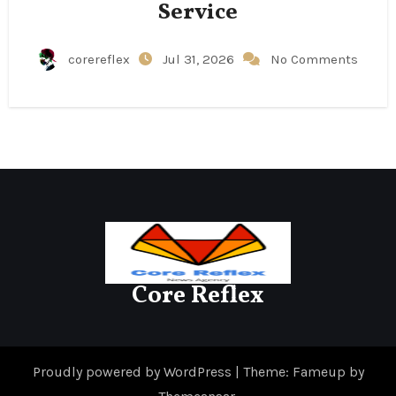
Service
corereflex
Jul 31, 2026
No Comments
Core Reflex
Proudly powered by WordPress
|
Theme: Fameup by