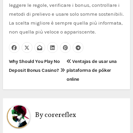
leggere le regole, verificare i bonus, controllare i
metodi di prelievo e usare solo somme sostenibili.
La scelta migliore è sempre quella più informata,
non quella più veloce o appariscente.
P
Why Should You Play No
Ventajas de usar una
Deposit Bonus Casino?
plataforma de póker
o
online
s
t
n
By
corereflex
a