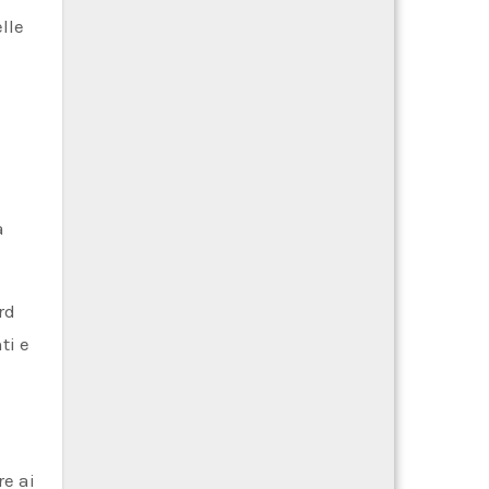
lle
a
rd
ti e
re ai