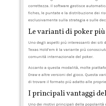
correttezza. Il software gestisce automatic
fiches, le puntate e la distribuzione dei ri
esclusivamente sulla strategia e sulle de
Le varianti di poker più
Uno degli aspetti più interessanti dei siti d
Texas Hold’em è la variante più conosciuta
comunità internazionale del poker.
Accanto a questa modalità, molte piatta
Draw e altre versioni del gioco. Questa var
di trovare il formato più adatto alle propri
I principali vantaggi de
Uno dei motivi principali della popolarità 