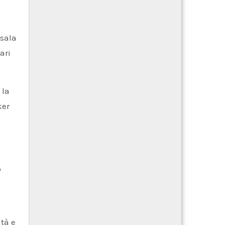
 sala
ari
 la
ker
o
ità e