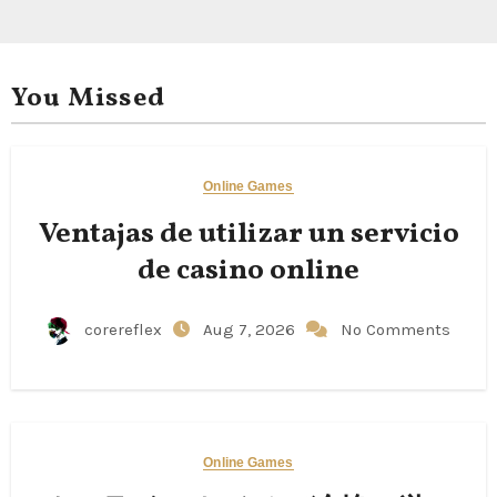
You Missed
Online Games
Ventajas de utilizar un servicio
de casino online
corereflex
Aug 7, 2026
No Comments
Online Games