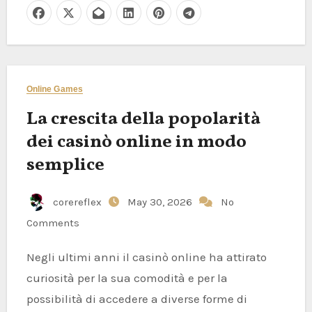
Online Games
La crescita della popolarità
dei casinò online in modo
semplice
corereflex
May 30, 2026
No
Comments
Negli ultimi anni il casinò online ha attirato
curiosità per la sua comodità e per la
possibilità di accedere a diverse forme di