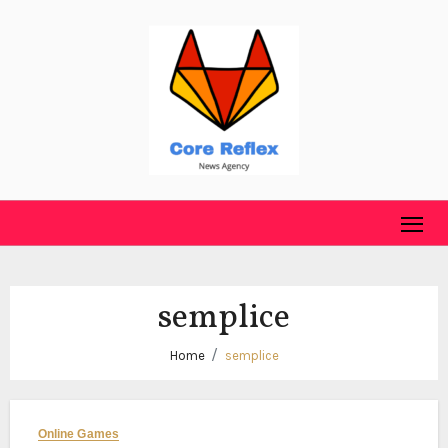
Skip
to
content
semplice
Home
semplice
Online Games