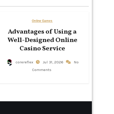
Online Games
Advantages of Using a
Well-Designed Online
Casino Service
corereflex
Jul 31, 2026
No
Comments