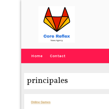
Skip
to
content
Home
Contact
principales
Online Games