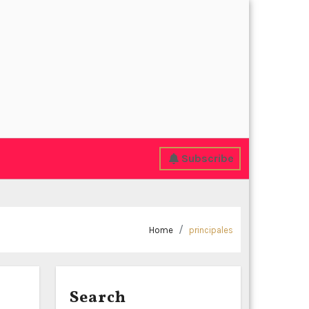
Subscribe
Home
principales
Search