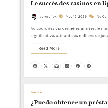
Le succès des casinos en li
corereflex
May 15, 2026
No Co
Au cours des dix dernières années, le marché des casino en ligne france a connu une croissance
significative, attirant des millions de 
Read More
Finance
¿Puedo obtener un présta