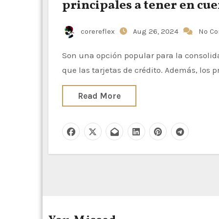
principales a tener en cu
corereflex
Aug 26, 2024
No C
Son una opción popular para la consolidación de deudas, ya que tienen tasas de interés más bajas
que las tarjetas de crédito. Además, los 
Read More