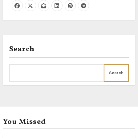
Search
Search
You Missed