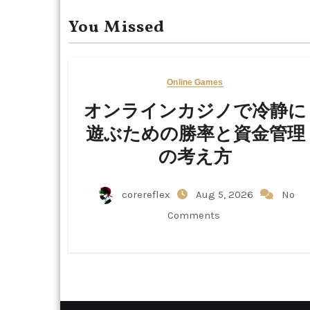
You Missed
Online Games
オンラインカジノで冷静に
遊ぶための勝率と資金管理
の考え方
corereflex
Aug 5, 2026
No
Comments