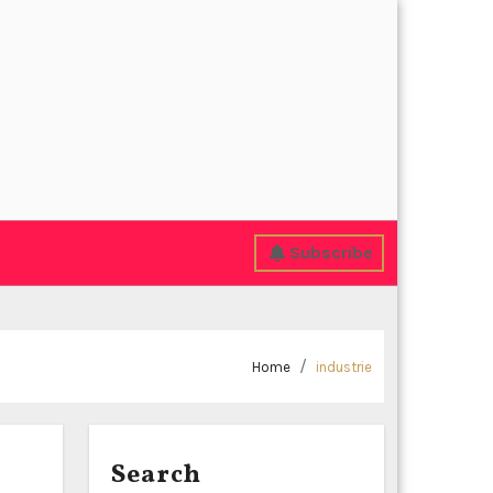
Subscribe
Home
industrie
Search