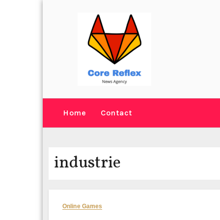
Skip
to
content
Home
Contact
industrie
Online Games