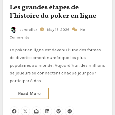
Les grandes étapes de
l’histoire du poker en ligne
corereflex
May 15, 2026
No
Comments
Le poker en ligne est devenu l’une des formes
de divertissement numérique les plus
populaires au monde. Aujourd’hui, des millions
de joueurs se connectent chaque jour pour
participer à des…
Read More