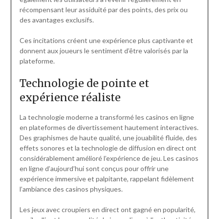
récompensant leur assiduité par des points, des prix ou
des avantages exclusifs.
Ces incitations créent une expérience plus captivante et
donnent aux joueurs le sentiment d’être valorisés par la
plateforme.
Technologie de pointe et
expérience réaliste
La technologie moderne a transformé les casinos en ligne
en plateformes de divertissement hautement interactives.
Des graphismes de haute qualité, une jouabilité fluide, des
effets sonores et la technologie de diffusion en direct ont
considérablement amélioré l’expérience de jeu. Les casinos
en ligne d’aujourd’hui sont conçus pour offrir une
expérience immersive et palpitante, rappelant fidèlement
l’ambiance des casinos physiques.
Les jeux avec croupiers en direct ont gagné en popularité,