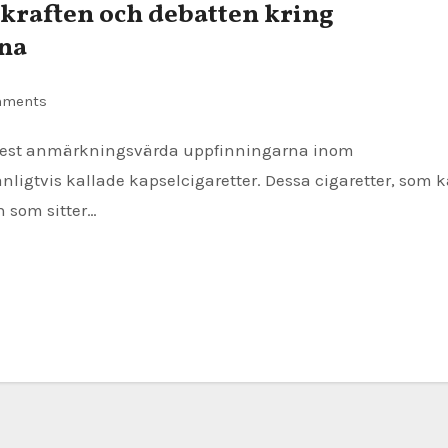
skraften och debatten kring
tna
mments
nligtvis kallade kapselcigaretter. Dessa cigaretter, som 
n som sitter…