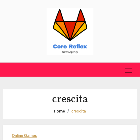
Skip
to
content
crescita
Home
crescita
Online Games