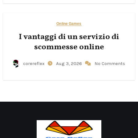
Online Games
I vantaggi di un servizio di
scommesse online
corereflex
Aug 3, 2026
No Comments