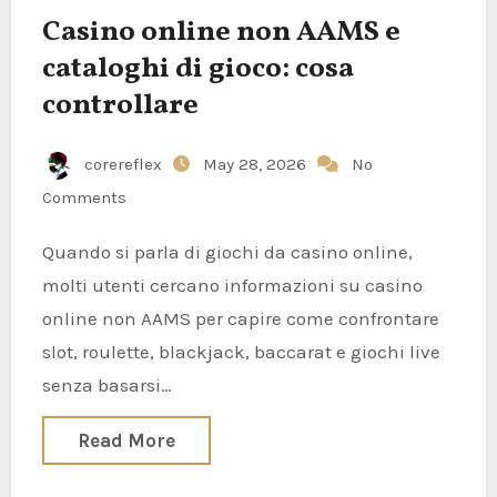
Casino online non AAMS e
cataloghi di gioco: cosa
controllare
corereflex
May 28, 2026
No
Comments
Quando si parla di giochi da casino online,
molti utenti cercano informazioni su casino
online non AAMS per capire come confrontare
slot, roulette, blackjack, baccarat e giochi live
senza basarsi…
Read More