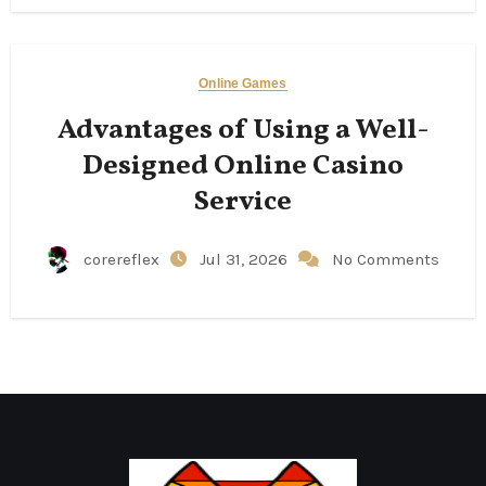
Online Games
Advantages of Using a Well-
Designed Online Casino
Service
corereflex
Jul 31, 2026
No Comments