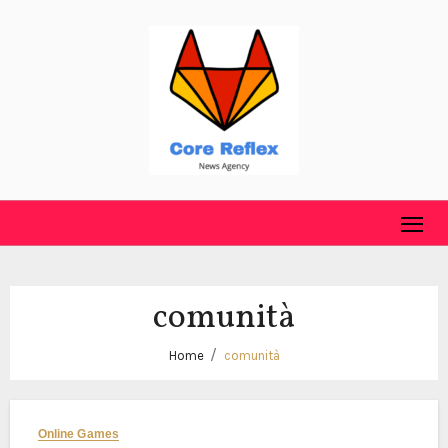
Skip
to
content
comunità
Home
comunità
Online Games