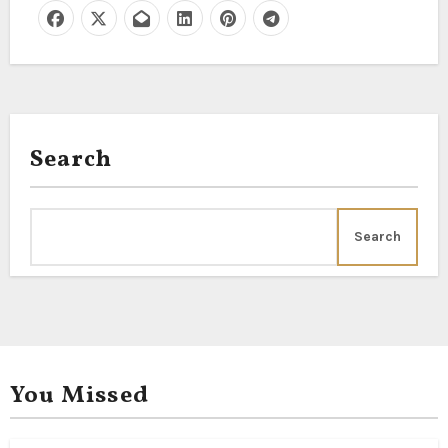
Search
Search
You Missed