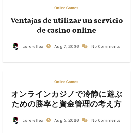
Online Games
Ventajas de utilizar un servicio
de casino online
corereflex
Aug 7, 2026
No Comments
Online Games
オンラインカジノで冷静に遊ぶ
ための勝率と資金管理の考え方
corereflex
Aug 5, 2026
No Comments