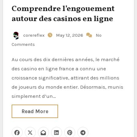
Comprendre l’engouement
autour des casinos en ligne
corereflex
May 12, 2026
No
Comments
Au cours des dix dernières années, le marché
des casino en ligne france a connu une
croissance significative, attirant des millions
de joueurs du monde entier. Désormais, munis
simplement d’un…
Read More