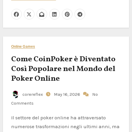
Online Games
Come CoinPoker è Diventato
Così Popolare nel Mondo del
Poker Online
corereflex
May 16, 2026
No
Comments
Il settore del poker online ha attraversato
numerose trasformazioni negli ultimi anni, ma