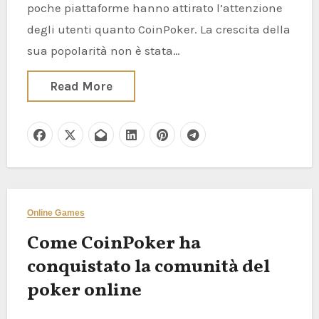
poche piattaforme hanno attirato l’attenzione
degli utenti quanto CoinPoker. La crescita della
sua popolarità non è stata…
Read More
Online Games
Come CoinPoker ha
conquistato la comunità del
poker online