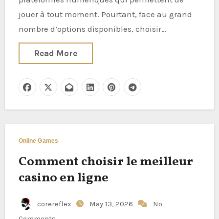
jouer à tout moment. Pourtant, face au grand
nombre d’options disponibles, choisir…
Read More
Online Games
Comment choisir le meilleur
casino en ligne
corereflex
May 13, 2026
No
Comments