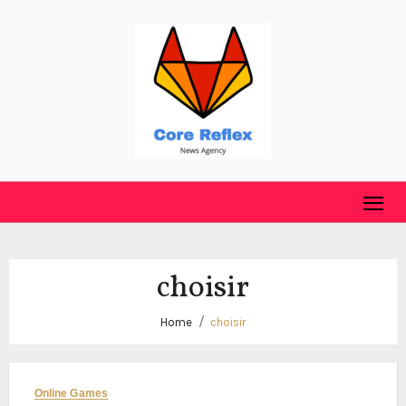
Skip
to
content
choisir
Home
choisir
Online Games