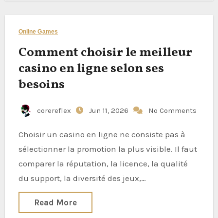
Online Games
Comment choisir le meilleur
casino en ligne selon ses
besoins
corereflex
Jun 11, 2026
No Comments
Choisir un casino en ligne ne consiste pas à
sélectionner la promotion la plus visible. Il faut
comparer la réputation, la licence, la qualité
du support, la diversité des jeux,…
Read More