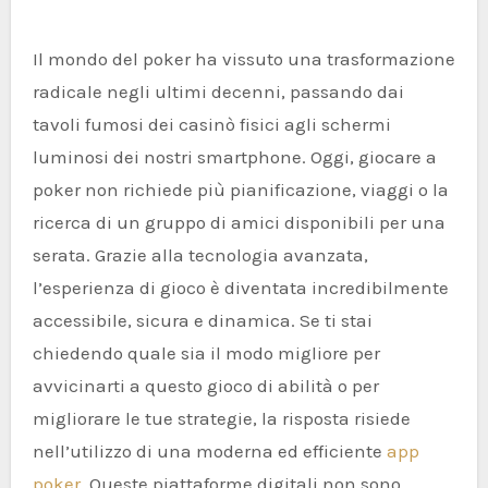
Il mondo del poker ha vissuto una trasformazione
radicale negli ultimi decenni, passando dai
tavoli fumosi dei casinò fisici agli schermi
luminosi dei nostri smartphone. Oggi, giocare a
poker non richiede più pianificazione, viaggi o la
ricerca di un gruppo di amici disponibili per una
serata. Grazie alla tecnologia avanzata,
l’esperienza di gioco è diventata incredibilmente
accessibile, sicura e dinamica. Se ti stai
chiedendo quale sia il modo migliore per
avvicinarti a questo gioco di abilità o per
migliorare le tue strategie, la risposta risiede
nell’utilizzo di una moderna ed efficiente
app
poker
. Queste piattaforme digitali non sono