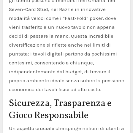
gli utenti possono cimentarsi nell’Omaha, nel
Seven-Card Stud, nel Razz e in innovative
modalità veloci come i “Fast-Fold” poker, dove
vieni trasferito a un nuovo tavolo non appena
decidi di passare la mano. Questa incredibile
diversificazione si riflette anche nei limiti di
puntata: i tavoli digitali partono da pochissimi
centesimi, consentendo a chiunque,
indipendentemente dal budget, di trovare il
proprio ambiente ideale senza subire la pressione
economica dei tavoli fisici ad alto costo.
Sicurezza, Trasparenza e
Gioco Responsabile
Un aspetto cruciale che spinge milioni di utenti a