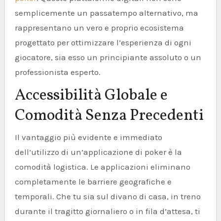
semplicemente un passatempo alternativo, ma
rappresentano un vero e proprio ecosistema
progettato per ottimizzare l’esperienza di ogni
giocatore, sia esso un principiante assoluto o un
professionista esperto.
Accessibilità Globale e
Comodità Senza Precedenti
Il vantaggio più evidente e immediato
dell’utilizzo di un’applicazione di poker è la
comodità logistica. Le applicazioni eliminano
completamente le barriere geografiche e
temporali. Che tu sia sul divano di casa, in treno
durante il tragitto giornaliero o in fila d’attesa, ti