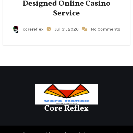
Designed Online Casino
Service
corereflex
Jul 31, 2026
No Comments
Core Reflex