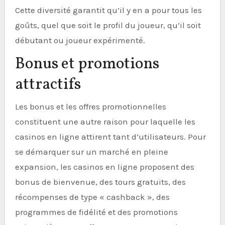
Cette diversité garantit qu’il y en a pour tous les
goûts, quel que soit le profil du joueur, qu’il soit
débutant ou joueur expérimenté.
Bonus et promotions
attractifs
Les bonus et les offres promotionnelles
constituent une autre raison pour laquelle les
casinos en ligne attirent tant d’utilisateurs. Pour
se démarquer sur un marché en pleine
expansion, les casinos en ligne proposent des
bonus de bienvenue, des tours gratuits, des
récompenses de type « cashback », des
programmes de fidélité et des promotions