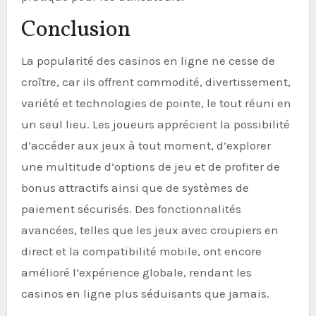
Conclusion
La popularité des casinos en ligne ne cesse de
croître, car ils offrent commodité, divertissement,
variété et technologies de pointe, le tout réuni en
un seul lieu. Les joueurs apprécient la possibilité
d’accéder aux jeux à tout moment, d’explorer
une multitude d’options de jeu et de profiter de
bonus attractifs ainsi que de systèmes de
paiement sécurisés. Des fonctionnalités
avancées, telles que les jeux avec croupiers en
direct et la compatibilité mobile, ont encore
amélioré l’expérience globale, rendant les
casinos en ligne plus séduisants que jamais.