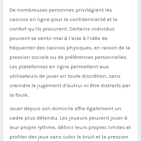
De nombreuses personnes privilégient les
casinos en ligne pour la confidentialité et le
confort qu’ils procurent. Certains individus
peuvent se sentir mal à l’aise à l’idée de
fréquenter des casinos physiques, en raison de la
pression sociale ou de préférences personnelles.
Les plateformes en ligne permettent aux
utilisateurs de jouer en toute discrétion, sans
craindre le jugement d’autrui ni être distraits par
la foule.
Jouer depuis son domicile offre également un
cadre plus détendu. Les joueurs peuvent jouer à
leur propre rythme, définir leurs propres limites et
profiter des jeux sans subir le bruit et la pression