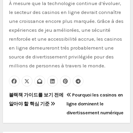
À mesure que la technologie continue d’évoluer,
le secteur des casinos en ligne devrait connaître
une croissance encore plus marquée. Grâce à des
expériences de jeu améliorées, une sécurité
renforcée et une accessibilité accrue, les casinos
en ligne demeureront très probablement une
source de divertissement privilégiée pour des
millions de personnes à travers le monde.
P
블랙잭 가이드를 보기 전에
Pourquoi les casinos en
알아야 할 핵심 기준
ligne dominent le
o
divertissement numérique
s
t