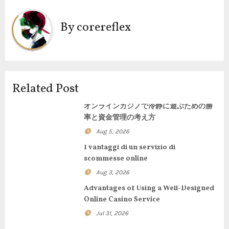
n
By
corereflex
a
v
i
Related Post
g
オンラインカジノで冷静に遊ぶための勝
率と資金管理の考え方
a
Aug 5, 2026
t
I vantaggi di un servizio di
scommesse online
i
Aug 3, 2026
o
Advantages of Using a Well-Designed
Online Casino Service
n
Jul 31, 2026