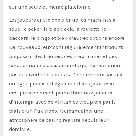
sur une seule et même plateforme.
Les joueurs ont le choix entre les machines à
sous, le poker, le blackjack, la roulette, le
baccara, le bingo et bien d’autres options encore.
De nouveaux jeux sont régulièrement introduits,
proposant des thèmes, des graphismes et des
fonctionnalités passionnants qui ne manquent
pas de divertir les joueurs. De nombreux casinos
en ligne proposent également des jeux avec
croupiers en direct, permettant aux joueurs
d’interagir avec de véritables croupiers par le
biais d’un flux vidéo, recréant ainsi une
atmosphère de casino réaliste depuis leur
domicile.