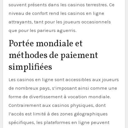
souvent présents dans les casinos terrestres. Ce
niveau de confort rend les casinos en ligne
attrayants, tant pour les joueurs occasionnels
que pour les parieurs aguerris.
Portée mondiale et
méthodes de paiement
simplifiées
Les casinos en ligne sont accessibles aux joueurs
de nombreux pays, s’imposant ainsi comme une
forme de divertissement à vocation mondiale.
Contrairement aux casinos physiques, dont
l’accès est limité à des zones géographiques
spécifiques, les plateformes en ligne peuvent