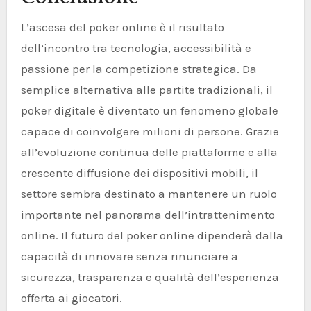
L’ascesa del poker online è il risultato
dell’incontro tra tecnologia, accessibilità e
passione per la competizione strategica. Da
semplice alternativa alle partite tradizionali, il
poker digitale è diventato un fenomeno globale
capace di coinvolgere milioni di persone. Grazie
all’evoluzione continua delle piattaforme e alla
crescente diffusione dei dispositivi mobili, il
settore sembra destinato a mantenere un ruolo
importante nel panorama dell’intrattenimento
online. Il futuro del poker online dipenderà dalla
capacità di innovare senza rinunciare a
sicurezza, trasparenza e qualità dell’esperienza
offerta ai giocatori.