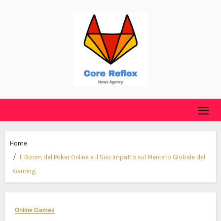
Skip
to
content
Home
Il Boom del Poker Online e il Suo Impatto sul Mercato Globale del
Gaming
Online Games