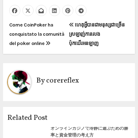
P
Come CoinPoker ha
ហេតុអ្វីបានជាមនុស្សជាច្រើន
conquistato la comunità
ស្រឡាញ់ការលេង
o
del poker online
ប៉ុកឃើរអនឡាញ
s
t
n
By
corereflex
a
v
i
Related Post
g
オンラインカジノで冷静に遊ぶための勝
率と資金管理の考え方