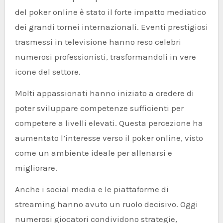
del poker online è stato il forte impatto mediatico
dei grandi tornei internazionali. Eventi prestigiosi
trasmessi in televisione hanno reso celebri
numerosi professionisti, trasformandoli in vere
icone del settore.
Molti appassionati hanno iniziato a credere di
poter sviluppare competenze sufficienti per
competere a livelli elevati. Questa percezione ha
aumentato l’interesse verso il poker online, visto
come un ambiente ideale per allenarsi e
migliorare.
Anche i social media e le piattaforme di
streaming hanno avuto un ruolo decisivo. Oggi
numerosi giocatori condividono strategie,