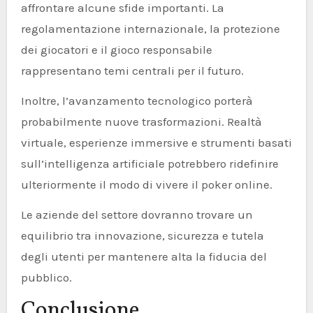
affrontare alcune sfide importanti. La
regolamentazione internazionale, la protezione
dei giocatori e il gioco responsabile
rappresentano temi centrali per il futuro.
Inoltre, l’avanzamento tecnologico porterà
probabilmente nuove trasformazioni. Realtà
virtuale, esperienze immersive e strumenti basati
sull’intelligenza artificiale potrebbero ridefinire
ulteriormente il modo di vivere il poker online.
Le aziende del settore dovranno trovare un
equilibrio tra innovazione, sicurezza e tutela
degli utenti per mantenere alta la fiducia del
pubblico.
Conclusione