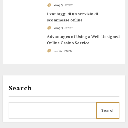
a
Aug 5, 2026
t
I vantaggi di un servizio di
scommesse online
i
Aug 3, 2026
o
Advantages of Using a Well-Designed
Online Casino Service
n
Jul 31, 2026
Search
Search