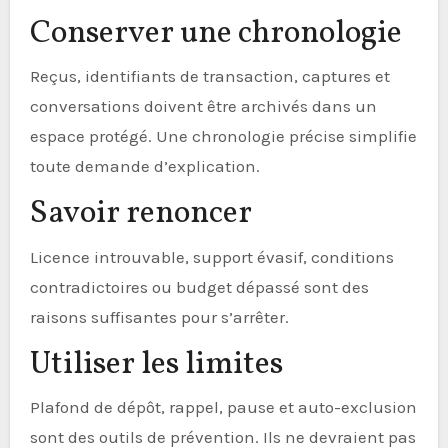
Conserver une chronologie
Reçus, identifiants de transaction, captures et
conversations doivent être archivés dans un
espace protégé. Une chronologie précise simplifie
toute demande d’explication.
Savoir renoncer
Licence introuvable, support évasif, conditions
contradictoires ou budget dépassé sont des
raisons suffisantes pour s’arrêter.
Utiliser les limites
Plafond de dépôt, rappel, pause et auto-exclusion
sont des outils de prévention. Ils ne devraient pas