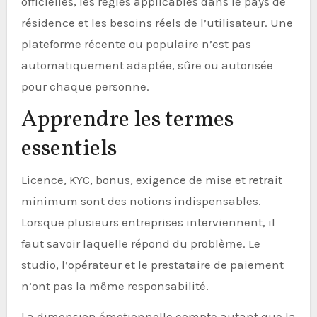
officielles, les règles applicables dans le pays de
résidence et les besoins réels de l’utilisateur. Une
plateforme récente ou populaire n’est pas
automatiquement adaptée, sûre ou autorisée
pour chaque personne.
Apprendre les termes
essentiels
Licence, KYC, bonus, exigence de mise et retrait
minimum sont des notions indispensables.
Lorsque plusieurs entreprises interviennent, il
faut savoir laquelle répond du problème. Le
studio, l’opérateur et le prestataire de paiement
n’ont pas la même responsabilité.
La dimension émotionnelle compte autant que la