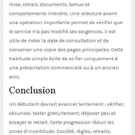
mise, retrait, documents, bonus et
comportements interdits. Une relecture avant
une opération importante permet de vérifier que
le service n’a pas modifié ses exigences. Il est
utile de noter la date de consultation et de
conserver une copie des pages principales. Cette
habitude simple évite de se fier uniquement à
une présentation commerciale ou à un ancien
avis.
Conclusion
Un débutant devrait avancer lentement : vérifier,
sécuriser, tester gratuitement, déposer peu et
essayer le retrait. Cette progression réduit les
zones d’incertitude. Société, règles, retraits,