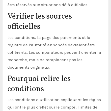
être réservés aux situations déjà difficiles.
Vérifier les sources
officielles
Les conditions, la page des paiements et le
registre de l’autorité annoncée devraient être
cohérents. Les comparateurs peuvent orienter la
recherche, mais ne remplacent pas les
documents originaux.
Pourquoi relire les
conditions
Les conditions d’utilisation expliquent les règles
qui ont le plus d’effet sur le compte : limites de