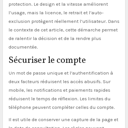
protection. Le design et la vitesse améliorent
l’usage, mais la licence, le retrait et l’auto-
exclusion protègent réellement l’utilisateur. Dans
le contexte de cet article, cette démarche permet
de ralentir la décision et de la rendre plus
documentée.
Sécuriser le compte
Un mot de passe unique et l’authentification à
deux facteurs réduisent les accès abusifs. Sur
mobile, les notifications et paiements rapides
réduisent le temps de réflexion. Les limites du
téléphone peuvent compléter celles du compte.
Il est utile de conserver une capture de la page et
la date de consultation. Les règles peuvent