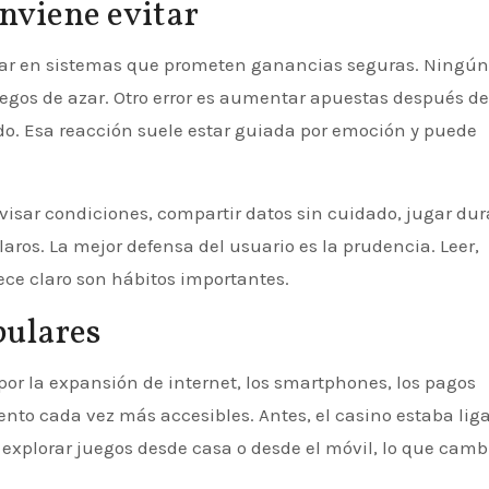
nviene evitar
fiar en sistemas que prometen ganancias seguras. Ningún
egos de azar. Otro error es aumentar apuestas después de
ido. Esa reacción suele estar guiada por emoción y puede
evisar condiciones, compartir datos sin cuidado, jugar du
ros. La mejor defensa del usuario es la prudencia. Leer,
ce claro son hábitos importantes.
pulares
por la expansión de internet, los smartphones, los pagos
ento cada vez más accesibles. Antes, el casino estaba lig
 explorar juegos desde casa o desde el móvil, lo que camb