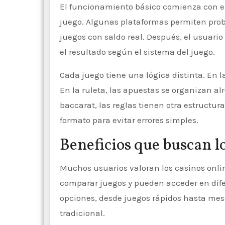
El funcionamiento básico comienza con el 
juego. Algunas plataformas permiten proba
juegos con saldo real. Después, el usuario 
el resultado según el sistema del juego.
Cada juego tiene una lógica distinta. En 
En la ruleta, las apuestas se organizan al
baccarat, las reglas tienen otra estructur
formato para evitar errores simples.
Beneficios que buscan l
Muchos usuarios valoran los casinos onli
comparar juegos y pueden acceder en dife
opciones, desde juegos rápidos hasta mes
tradicional.