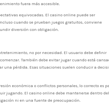
etenimiento fuera más accesible.
ectativas equivocadas. El casino online puede ser
 Incluso cuando se prueban juegos gratuitos, conviene
ndir diversión con obligación.
ntretenimiento, no por necesidad. El usuario debe definir
 comenzar. También debe evitar jugar cuando está cansa
ar una pérdida. Esas situaciones suelen conducir a decis
esión económica o conflictos personales, lo correcto es pa
ir jugando. El casino online debe mantenerse dentro de
ligación ni en una fuente de preocupación.