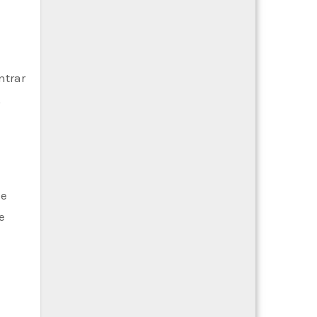
ntrar
A
de
e