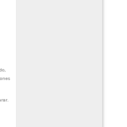
do,
iones
rar.
l