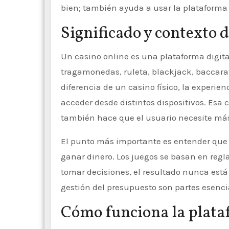
bien; también ayuda a usar la plataform
Significado y contexto d
Un casino online es una plataforma digit
tragamonedas, ruleta, blackjack, baccarat
diferencia de un casino físico, la experie
acceder desde distintos dispositivos. Esa
también hace que el usuario necesite más
El punto más importante es entender que
ganar dinero. Los juegos se basan en regl
tomar decisiones, el resultado nunca está 
gestión del presupuesto son partes esenci
Cómo funciona la plat