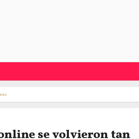
ares
online se volvieron tan