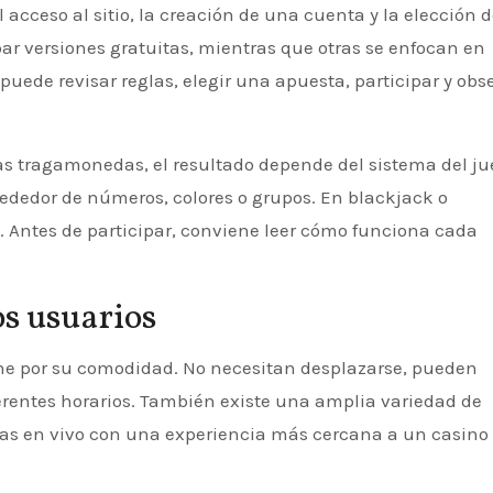
acceso al sitio, la creación de una cuenta y la elección 
r versiones gratuitas, mientras que otras se enfocan en
puede revisar reglas, elegir una apuesta, participar y obs
las tragamonedas, el resultado depende del sistema del ju
rededor de números, colores o grupos. En blackjack o
a. Antes de participar, conviene leer cómo funciona cada
os usuarios
ne por su comodidad. No necesitan desplazarse, pueden
rentes horarios. También existe una amplia variedad de
as en vivo con una experiencia más cercana a un casino