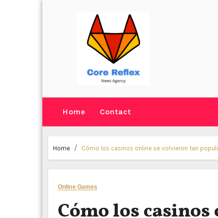
Skip
to
content
Home
Contact
Home
Cómo los casinos online se volvieron tan popul
Online Games
Cómo los casinos 