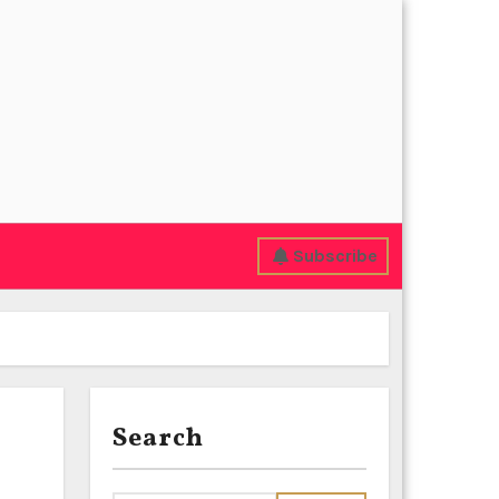
Subscribe
Search