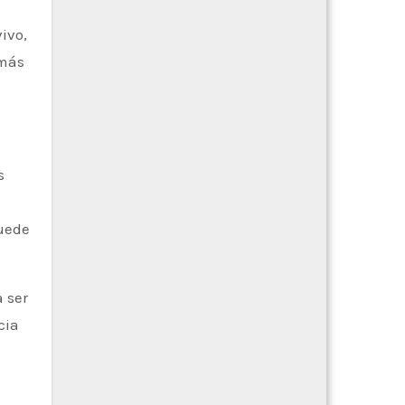
ivo,
 más
s
puede
 ser
cia