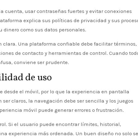
la cuenta, usar contraseñas fuertes y evitar conexiones
lataforma explica sus políticas de privacidad y sus proces
u dinero como sus datos personales.
 clara. Una plataforma confiable debe facilitar términos,
ciones de contacto y herramientas de control. Cuando tod
fusa, conviene ser prudente.
ilidad de uso
desde el móvil, por lo que la experiencia en pantalla
ser claros, la navegación debe ser sencilla y los juegos
eriencia móvil puede generar errores o frustración.
l. Si el usuario puede encontrar límites, historial,
 una experiencia más ordenada. Un buen diseño no solo se