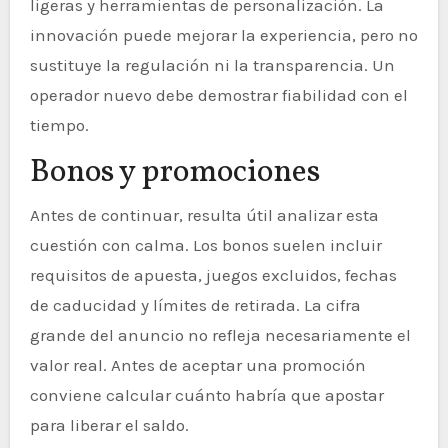
ligeras y herramientas de personalización. La
innovación puede mejorar la experiencia, pero no
sustituye la regulación ni la transparencia. Un
operador nuevo debe demostrar fiabilidad con el
tiempo.
Bonos y promociones
Antes de continuar, resulta útil analizar esta
cuestión con calma. Los bonos suelen incluir
requisitos de apuesta, juegos excluidos, fechas
de caducidad y límites de retirada. La cifra
grande del anuncio no refleja necesariamente el
valor real. Antes de aceptar una promoción
conviene calcular cuánto habría que apostar
para liberar el saldo.