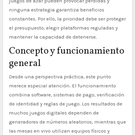
juegos de azar pueden provocar pérdidas y
ninguna estrategia garantiza beneficios
constantes. Por ello, la prioridad debe ser proteger
el presupuesto, elegir plataformas reguladas y
mantener la capacidad de detenerse.
Concepto y funcionamiento
general
Desde una perspectiva práctica, este punto
merece especial atención. El funcionamiento
combina software, sistemas de pago, verificación
de identidad y reglas de juego. Los resultados de
muchos juegos digitales dependen de
generadores de números aleatorios, mientras que
las mesas en vivo utilizan equipos físicos y