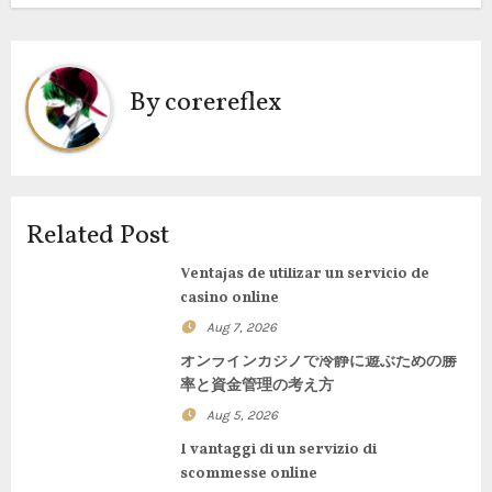
t
n
By
corereflex
a
v
i
Related Post
g
Ventajas de utilizar un servicio de
casino online
a
Aug 7, 2026
t
オンラインカジノで冷静に遊ぶための勝
率と資金管理の考え方
i
Aug 5, 2026
o
I vantaggi di un servizio di
scommesse online