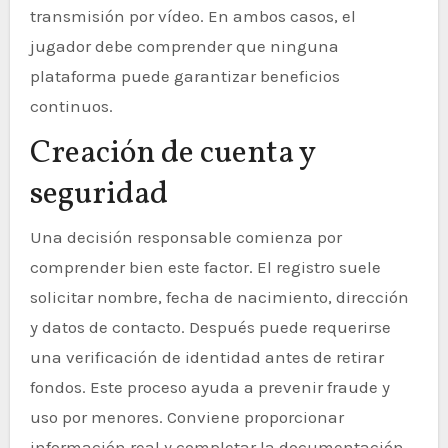
transmisión por vídeo. En ambos casos, el
jugador debe comprender que ninguna
plataforma puede garantizar beneficios
continuos.
Creación de cuenta y
seguridad
Una decisión responsable comienza por
comprender bien este factor. El registro suele
solicitar nombre, fecha de nacimiento, dirección
y datos de contacto. Después puede requerirse
una verificación de identidad antes de retirar
fondos. Este proceso ayuda a prevenir fraude y
uso por menores. Conviene proporcionar
información real y completar la documentación