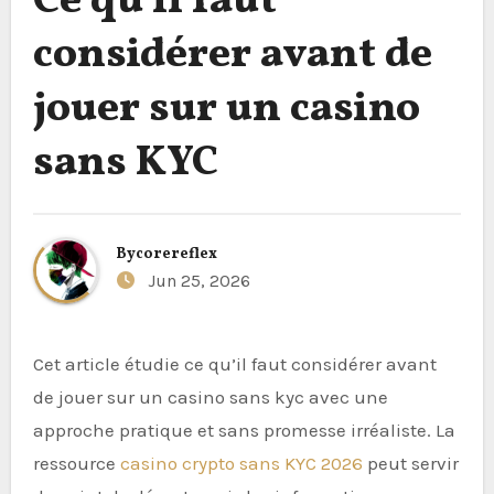
Ce qu’il faut
considérer avant de
jouer sur un casino
sans KYC
By
corereflex
Jun 25, 2026
Cet article étudie ce qu’il faut considérer avant
de jouer sur un casino sans kyc avec une
approche pratique et sans promesse irréaliste. La
ressource
casino crypto sans KYC 2026
peut servir