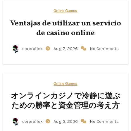
Online Games
Ventajas de utilizar un servicio
de casino online
corereflex
Aug 7, 2026
No Comments
Online Games
オンラインカジノで冷静に遊ぶ
ための勝率と資金管理の考え方
corereflex
Aug 5, 2026
No Comments