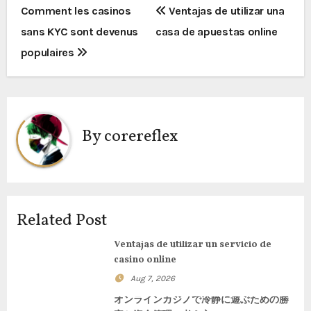
P
Comment les casinos
Ventajas de utilizar una
sans KYC sont devenus
casa de apuestas online
o
populaires
s
t
n
By
corereflex
a
v
i
Related Post
g
Ventajas de utilizar un servicio de
casino online
a
Aug 7, 2026
t
オンラインカジノで冷静に遊ぶための勝