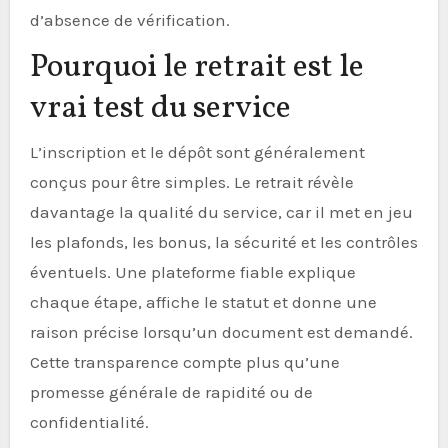
d’absence de vérification.
Pourquoi le retrait est le
vrai test du service
L’inscription et le dépôt sont généralement
conçus pour être simples. Le retrait révèle
davantage la qualité du service, car il met en jeu
les plafonds, les bonus, la sécurité et les contrôles
éventuels. Une plateforme fiable explique
chaque étape, affiche le statut et donne une
raison précise lorsqu’un document est demandé.
Cette transparence compte plus qu’une
promesse générale de rapidité ou de
confidentialité.