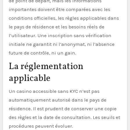
de point de départ, mais les informations
importantes doivent être comparées avec les
conditions officielles, les règles applicables dans
le pays de résidence et les besoins réels de
l’utilisateur. Une inscription sans vérification
initiale ne garantit ni l’anonymat, ni l’absence
future de contrôle, ni un gain.
La réglementation
applicable
Un casino accessible sans KYC n’est pas
automatiquement autorisé dans le pays de
résidence. Il est prudent de conserver une copie
des règles et la date de consultation. Les seuils et
procédures peuvent évoluer.