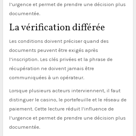
l’urgence et permet de prendre une décision plus
documentée.
La vérification différée
Les conditions doivent préciser quand des
documents peuvent être exigés après
l’inscription. Les clés privées et la phrase de
récupération ne doivent jamais être
communiquées à un opérateur.
Lorsque plusieurs acteurs interviennent, il faut
distinguer le casino, le portefeuille et le réseau de
paiement. Cette lecture réduit l’influence de
l’urgence et permet de prendre une décision plus
documentée.