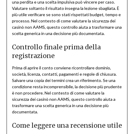
una perdita e una scelta impulsiva può vincere per caso.
Valutare soltanto il risultato insegna la lezione sbagliata. È
più utile verificare se sono stati rispettati budget, tempo e
processo. Nel contesto di come valutare la sicurezza dei
casinò non AAMS, questo controllo aiuta a trasformare una
scelta generica in una decisione più documentata.
Controllo finale prima della
registrazione
Prima di aprire il conto conviene ricontrollare dominio,
società, licenza, contatti, pagamenti e regole di chiusura.
Salvare una copia dei termini crea un riferimento. Se una
condizione resta incomprensibile, la decisione più prudente
è non procedere. Nel contesto di come valutare la
sicurezza dei casinò non AAMS, questo controllo aiuta a
trasformare una scelta generica in una decisione più
documentata.
Come leggere una recensione utile