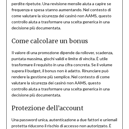
perdite ripetute. Una revisione mensile aiuta a capire se
frequenza e spesa stanno aumentando. Nel contesto di
come valutare la sicurezza dei casinò non AAMS, questo
controllo aiuta a trasformare una scelta generica in una
decisione più documentata.
Come calcolare un bonus
Il valore di una promozione dipende da rollover, scadenza,
puntata massima, giochi validi e limite di vincita. È utile
trasformare il requisito in una cifra concreta. Se il volume
supera il budget, il bonus non è adatto. Rinunciare può
rendere la gestione più semplice. Nel contesto di come
valutare la sicurezza dei casinò non AAMS, questo
controllo aiuta a trasformare una scelta generica in una
decisione più documentata.
Protezione dell’account
Una password unica, autenticazione a due fattori e un’email
protetta riducono il rischio di accesso non autorizzato. È