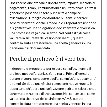
Una recensione affidabile riporta data, importo, metodo di
pagamento, tempi, comunicazioni e risultato finale. Le frasi
generiche possono essere pubblicità o semplice
frustrazione. È meglio confrontare più fonti e cercare
schemi ricorrenti. Anche il modo in cui l’operatore risponde
è significativo: una spiegazione documentata è diversa da
una promessa vaga o dal silenzio. Nel contesto di come
valutare la sicurezza dei casinò non AAMS, questo
controllo aiuta a trasformare una scelta generica in una
decisione più documentata.
Perché il prelievo è il vero test
Il deposito è progettato per essere semplice, mentre il
prelievo mostra l’organizzazione reale. Prima di versare
denaro bisogna conoscere soglie, commissioni, documenti
e tempi. Se dopo una vincita compaiono nuove regole, è
opportuno chiedere una spiegazione scritta e salvare chat,
schermate e numero di transazione. Nel contesto di come
valutare la sicurezza dei casinò non AAMS, questo
controllo aiuta a trasformare una scelta generica in una