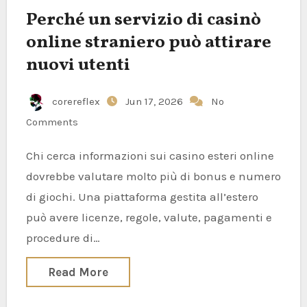
Perché un servizio di casinò
online straniero può attirare
nuovi utenti
corereflex
Jun 17, 2026
No
Comments
Chi cerca informazioni sui casino esteri online
dovrebbe valutare molto più di bonus e numero
di giochi. Una piattaforma gestita all’estero
può avere licenze, regole, valute, pagamenti e
procedure di…
Read More