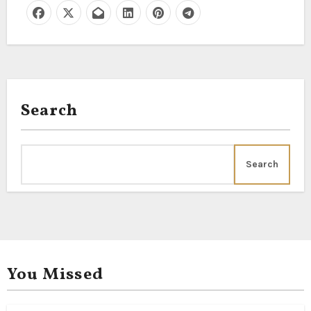
Search
Search
You Missed