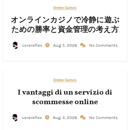
Online Games
オンラインカジノで冷静に遊ぶ
ための勝率と資金管理の考え方
corereflex
Aug 5, 2026
No Comments
Online Games
I vantaggi di un servizio di
scommesse online
corereflex
Aug 3, 2026
No Comments