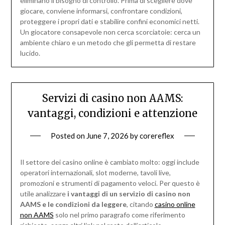
eliminano il bisogno di controllo. Prima di scegliere dove
giocare, conviene informarsi, confrontare condizioni,
proteggere i propri dati e stabilire confini economici netti.
Un giocatore consapevole non cerca scorciatoie: cerca un
ambiente chiaro e un metodo che gli permetta di restare
lucido.
Servizi di casino non AAMS:
vantaggi, condizioni e attenzione
Posted on
June 7, 2026
by
corereflex
Il settore dei casino online è cambiato molto: oggi include
operatori internazionali, slot moderne, tavoli live,
promozioni e strumenti di pagamento veloci. Per questo è
utile analizzare
i vantaggi di un servizio di casino non
AAMS e le condizioni da leggere
, citando
casino online
non AAMS
solo nel primo paragrafo come riferimento