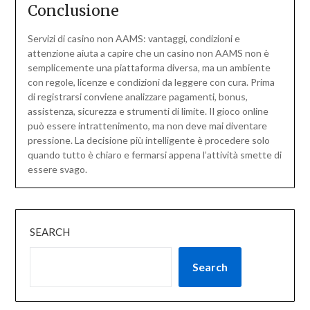
Conclusione
Servizi di casino non AAMS: vantaggi, condizioni e
attenzione aiuta a capire che un casino non AAMS non è
semplicemente una piattaforma diversa, ma un ambiente
con regole, licenze e condizioni da leggere con cura. Prima
di registrarsi conviene analizzare pagamenti, bonus,
assistenza, sicurezza e strumenti di limite. Il gioco online
può essere intrattenimento, ma non deve mai diventare
pressione. La decisione più intelligente è procedere solo
quando tutto è chiaro e fermarsi appena l’attività smette di
essere svago.
SEARCH
Search