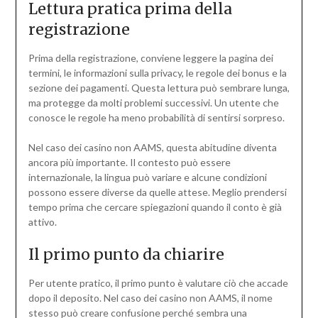
Lettura pratica prima della
registrazione
Prima della registrazione, conviene leggere la pagina dei
termini, le informazioni sulla privacy, le regole dei bonus e la
sezione dei pagamenti. Questa lettura può sembrare lunga,
ma protegge da molti problemi successivi. Un utente che
conosce le regole ha meno probabilità di sentirsi sorpreso.
Nel caso dei casino non AAMS, questa abitudine diventa
ancora più importante. Il contesto può essere
internazionale, la lingua può variare e alcune condizioni
possono essere diverse da quelle attese. Meglio prendersi
tempo prima che cercare spiegazioni quando il conto è già
attivo.
Il primo punto da chiarire
Per utente pratico, il primo punto è valutare ciò che accade
dopo il deposito. Nel caso dei casino non AAMS, il nome
stesso può creare confusione perché sembra una