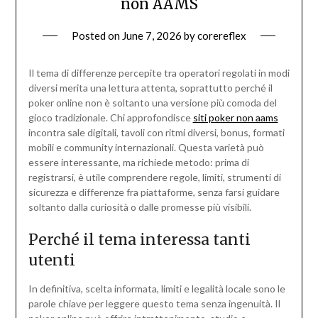
non AAMS
Posted on
June 7, 2026
by
corereflex
Il tema di differenze percepite tra operatori regolati in modi
diversi merita una lettura attenta, soprattutto perché il
poker online non è soltanto una versione più comoda del
gioco tradizionale. Chi approfondisce
siti poker non aams
incontra sale digitali, tavoli con ritmi diversi, bonus, formati
mobili e community internazionali. Questa varietà può
essere interessante, ma richiede metodo: prima di
registrarsi, è utile comprendere regole, limiti, strumenti di
sicurezza e differenze fra piattaforme, senza farsi guidare
soltanto dalla curiosità o dalle promesse più visibili.
Perché il tema interessa tanti
utenti
In definitiva, scelta informata, limiti e legalità locale sono le
parole chiave per leggere questo tema senza ingenuità. Il