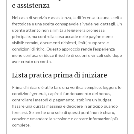
e assistenza
Nel caso di servizio e assistenza, la differenza tra una scelta
frettolosa e una scelta consapevole si vede nei dettagli. Un
utente attento non si limita a leggere la promessa
principale, ma controlla cosa accade nelle pagine meno
visibili: termini, documenti richiesti, limiti, supporto e
condizioni di ritiro. Questo approccio rende l’esperienza
meno confusa e riduce il rischio di scoprire vincoli solo dopo
aver creato un conto.
Lista pratica prima di iniziare
Prima di iniziare è utile fare una verifica semplice: leggere le
condizioni generali, capire il funzionamento dei bonus,
controllare i metodi di pagamento, stabilire un budget,
fissare una durata massima e decidere in anticipo quando
fermarsi. Se anche uno solo di questi punti non è chiaro,
conviene rimandare la sessione e cercare informazioni più
complete.