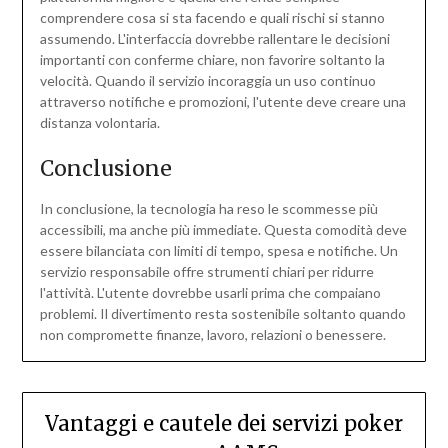
comprendere cosa si sta facendo e quali rischi si stanno
assumendo. L'interfaccia dovrebbe rallentare le decisioni
importanti con conferme chiare, non favorire soltanto la
velocità. Quando il servizio incoraggia un uso continuo
attraverso notifiche e promozioni, l'utente deve creare una
distanza volontaria.
Conclusione
In conclusione, la tecnologia ha reso le scommesse più
accessibili, ma anche più immediate. Questa comodità deve
essere bilanciata con limiti di tempo, spesa e notifiche. Un
servizio responsabile offre strumenti chiari per ridurre
l'attività. L'utente dovrebbe usarli prima che compaiano
problemi. Il divertimento resta sostenibile soltanto quando
non compromette finanze, lavoro, relazioni o benessere.
Vantaggi e cautele dei servizi poker