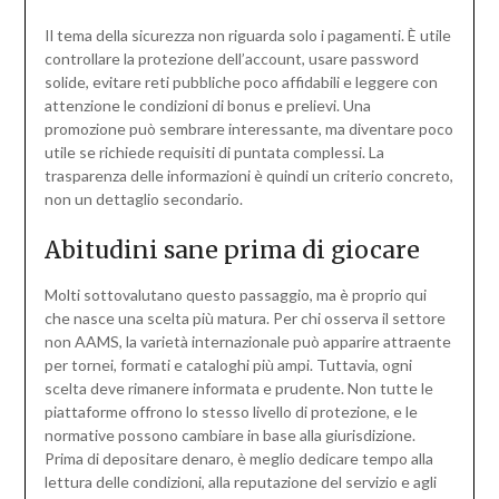
Il tema della sicurezza non riguarda solo i pagamenti. È utile
controllare la protezione dell’account, usare password
solide, evitare reti pubbliche poco affidabili e leggere con
attenzione le condizioni di bonus e prelievi. Una
promozione può sembrare interessante, ma diventare poco
utile se richiede requisiti di puntata complessi. La
trasparenza delle informazioni è quindi un criterio concreto,
non un dettaglio secondario.
Abitudini sane prima di giocare
Molti sottovalutano questo passaggio, ma è proprio qui
che nasce una scelta più matura. Per chi osserva il settore
non AAMS, la varietà internazionale può apparire attraente
per tornei, formati e cataloghi più ampi. Tuttavia, ogni
scelta deve rimanere informata e prudente. Non tutte le
piattaforme offrono lo stesso livello di protezione, e le
normative possono cambiare in base alla giurisdizione.
Prima di depositare denaro, è meglio dedicare tempo alla
lettura delle condizioni, alla reputazione del servizio e agli