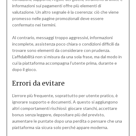
informazioni sui pagamenti offre più elementi di
valutazione. Un altro segnale è la coerenza: ciò che viene
promesso nelle pagine promozionali deve essere
confermato nei termini.
Al contrario, messaggi troppo aggressivi, informazioni
incomplete, assistenza poco chiara o condizioni difficili da
trovare sono elementi da considerare con prudenza.
L’affidabilità non si misura da una sola frase, ma dal modo in
cui la piattaforma accompagna l’utente prima, durante e
dopo il gioco.
Errori da evitare
L’errore più frequente, soprattutto per utente pratico, è
ignorare supporto e documenti. A questo si aggiungono
altri comportamenti rischiosi: giocare stanchi, accettare
bonus senza leggere, depositare più del previsto,
aumentare le puntate dopo una perdita o pensare che una
piattaforma sia sicura solo perché appare moderna.