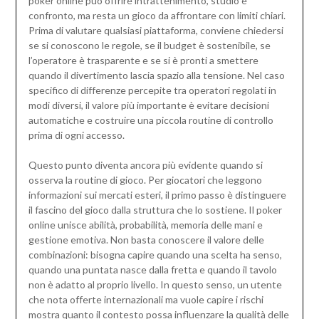
poker online può offrire intrattenimento, studio e
confronto, ma resta un gioco da affrontare con limiti chiari.
Prima di valutare qualsiasi piattaforma, conviene chiedersi
se si conoscono le regole, se il budget è sostenibile, se
l’operatore è trasparente e se si è pronti a smettere
quando il divertimento lascia spazio alla tensione. Nel caso
specifico di differenze percepite tra operatori regolati in
modi diversi, il valore più importante è evitare decisioni
automatiche e costruire una piccola routine di controllo
prima di ogni accesso.
Questo punto diventa ancora più evidente quando si
osserva la routine di gioco. Per giocatori che leggono
informazioni sui mercati esteri, il primo passo è distinguere
il fascino del gioco dalla struttura che lo sostiene. Il poker
online unisce abilità, probabilità, memoria delle mani e
gestione emotiva. Non basta conoscere il valore delle
combinazioni: bisogna capire quando una scelta ha senso,
quando una puntata nasce dalla fretta e quando il tavolo
non è adatto al proprio livello. In questo senso, un utente
che nota offerte internazionali ma vuole capire i rischi
mostra quanto il contesto possa influenzare la qualità delle