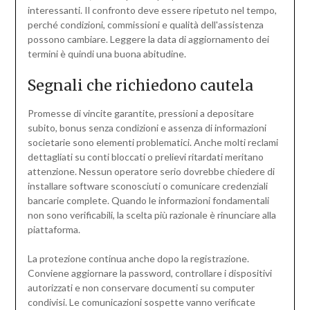
interessanti. Il confronto deve essere ripetuto nel tempo,
perché condizioni, commissioni e qualità dell'assistenza
possono cambiare. Leggere la data di aggiornamento dei
termini è quindi una buona abitudine.
Segnali che richiedono cautela
Promesse di vincite garantite, pressioni a depositare
subito, bonus senza condizioni e assenza di informazioni
societarie sono elementi problematici. Anche molti reclami
dettagliati su conti bloccati o prelievi ritardati meritano
attenzione. Nessun operatore serio dovrebbe chiedere di
installare software sconosciuti o comunicare credenziali
bancarie complete. Quando le informazioni fondamentali
non sono verificabili, la scelta più razionale è rinunciare alla
piattaforma.
La protezione continua anche dopo la registrazione.
Conviene aggiornare la password, controllare i dispositivi
autorizzati e non conservare documenti su computer
condivisi. Le comunicazioni sospette vanno verificate