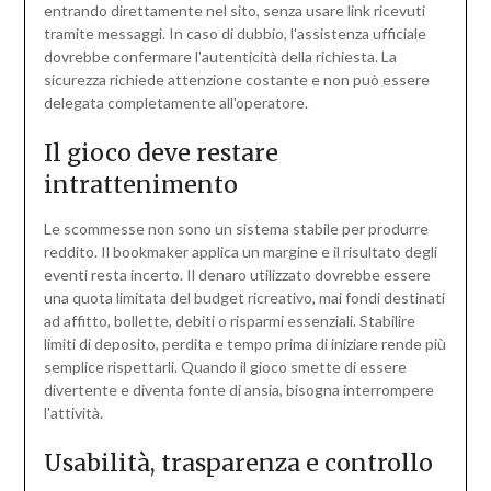
entrando direttamente nel sito, senza usare link ricevuti
tramite messaggi. In caso di dubbio, l'assistenza ufficiale
dovrebbe confermare l'autenticità della richiesta. La
sicurezza richiede attenzione costante e non può essere
delegata completamente all'operatore.
Il gioco deve restare
intrattenimento
Le scommesse non sono un sistema stabile per produrre
reddito. Il bookmaker applica un margine e il risultato degli
eventi resta incerto. Il denaro utilizzato dovrebbe essere
una quota limitata del budget ricreativo, mai fondi destinati
ad affitto, bollette, debiti o risparmi essenziali. Stabilire
limiti di deposito, perdita e tempo prima di iniziare rende più
semplice rispettarli. Quando il gioco smette di essere
divertente e diventa fonte di ansia, bisogna interrompere
l'attività.
Usabilità, trasparenza e controllo