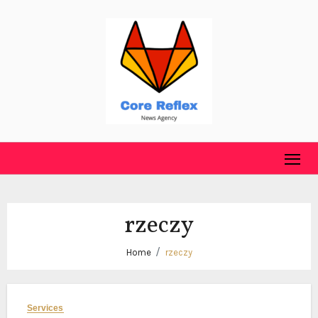
Skip
to
content
rzeczy
Home
rzeczy
Services