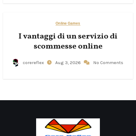
Online Games
I vantaggi di un servizio di
scommesse online
corereflex
Aug 3, 2026
No Comments