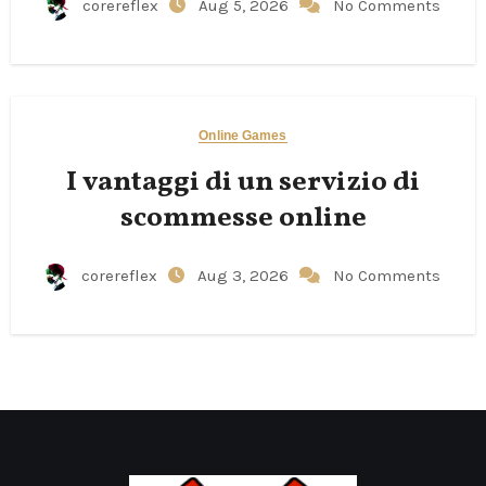
corereflex
Aug 5, 2026
No Comments
Online Games
I vantaggi di un servizio di
scommesse online
corereflex
Aug 3, 2026
No Comments