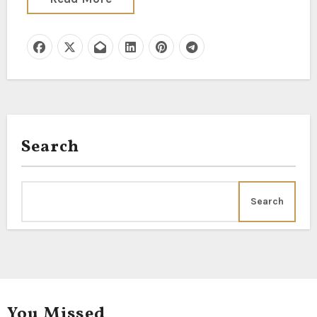
Search
Search
You Missed