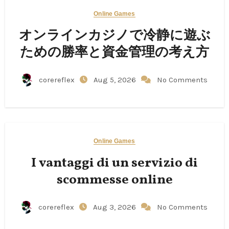
Online Games
オンラインカジノで冷静に遊ぶ
ための勝率と資金管理の考え方
corereflex
Aug 5, 2026
No Comments
Online Games
I vantaggi di un servizio di
scommesse online
corereflex
Aug 3, 2026
No Comments