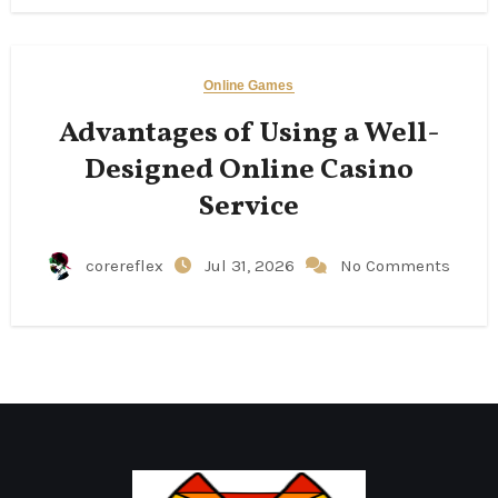
Online Games
Advantages of Using a Well-
Designed Online Casino
Service
corereflex
Jul 31, 2026
No Comments