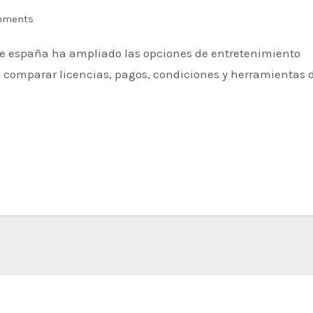
mments
o comparar licencias, pagos, condiciones y herramientas 