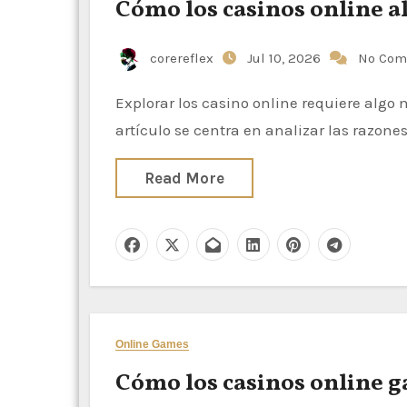
Cómo los casinos online 
corereflex
Jul 10, 2026
No Com
Explorar los casino online requiere algo más que dejarse llevar por una promoción llamativa. Este
artículo se centra en analizar las razone
Read More
Online Games
Cómo los casinos online 