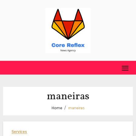
Skip
to
content
maneiras
Home
maneiras
Services