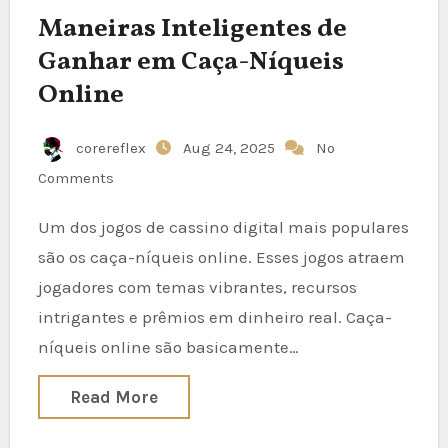
Maneiras Inteligentes de
Ganhar em Caça-Níqueis
Online
corereflex
Aug 24, 2025
No
Comments
Um dos jogos de cassino digital mais populares
são os caça-níqueis online. Esses jogos atraem
jogadores com temas vibrantes, recursos
intrigantes e prêmios em dinheiro real. Caça-
níqueis online são basicamente…
Read More