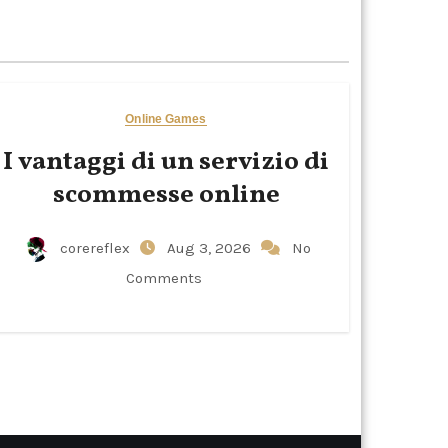
Online Games
I vantaggi di un servizio di
scommesse online
corereflex
Aug 3, 2026
No
Comments