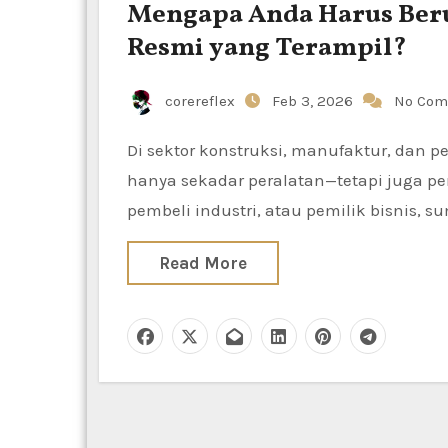
Mengapa Anda Harus Berur
Resmi yang Terampil?
corereflex
Feb 3, 2026
No Com
Di sektor konstruksi, manufaktur, dan pemeliharaan yang serba cepat saat ini, alat listrik bukan
hanya sekadar peralatan—tetapi juga pen
pembeli industri, atau pemilik bisnis, s
Read More