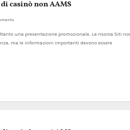
 di casinò non AAMS
mments
enza, ma le informazioni importanti devono essere