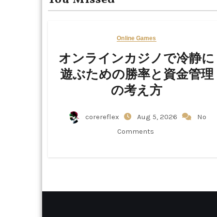
You Missed
Online Games
オンラインカジノで冷静に
遊ぶための勝率と資金管理
の考え方
corereflex
Aug 5, 2026
No
Comments