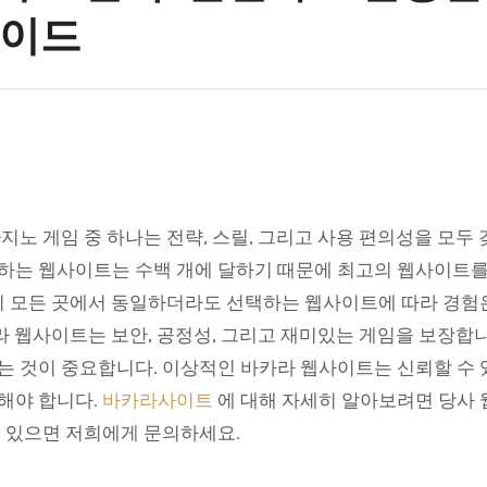
가이드
하는 웹사이트는 수백 개에 달하기 때문에 최고의 웹사이트를
이 모든 곳에서 동일하더라도 선택하는 웹사이트에 따라 경험
카라 웹사이트는 보안, 공정성, 그리고 재미있는 게임을 보장합니
는 것이 중요합니다. 이상적인 바카라 웹사이트는 신뢰할 수 
해야 합니다.
바카라사이트
에 대해 자세히 알아보려면 당사 
이 있으면 저희에게 문의하세요.