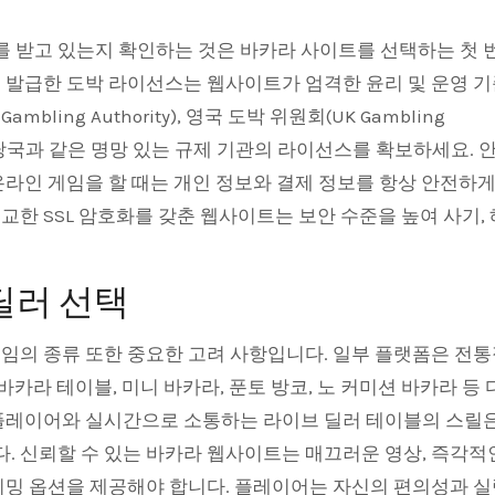
 받고 있는지 확인하는 것은 바카라 사이트를 선택하는 첫 
 발급한 도박 라이선스는 웹사이트가 엄격한 윤리 및 운영 
ling Authority), 영국 도박 위원회(UK Gambling
도박 당국과 같은 명망 있는 규제 기관의 라이선스를 확보하세요. 
온라인 게임을 할 때는 개인 정보와 결제 정보를 항상 안전하게
교한 SSL 암호화를 갖춘 웹사이트는 보안 수준을 높여 사기,
딜러 선택
임의 종류 또한 중요한 고려 사항입니다. 일부 플랫폼은 전
바카라 테이블, 미니 바카라, 푼토 방코, 노 커미션 바카라 등 
 플레이어와 실시간으로 소통하는 라이브 딜러 테이블의 스릴은
 신뢰할 수 있는 바카라 웹사이트는 매끄러운 영상, 즉각적
리밍 옵션을 제공해야 합니다. 플레이어는 자신의 편의성과 