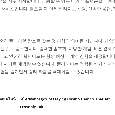
을 자주 지적합니다. 신뢰할 수 있는 바카라 플랫폼을 다른 
 서비스입니다. 필요할 때 언제든 라이브 채팅, 신속한 응답, 
히 플레이할 장소를 찾는 것 이상의 의미를 지닙니다. 게임
 것도 중요합니다. 강력한 암호화, 다양한 게임, 빠른 결제 
되고 안전한 웹사이트는 항상 최상의 게임 경험을 제공합니다.
 사기를 예방할 수 있습니다. 플레이어는 적합한 바카라 사
험을 즐기면서 승리 확률을 극대화할 수 있습니다.
อตออนไลน์
Advantages of Playing Casino Games That Are
Provably Fair