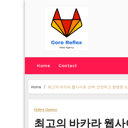
Skip
to
content
Home
Contact
Home
최고의 바카라 웹사이트 선택: 안전하고 현명한 
Online Games
최고의 바카라 웹사