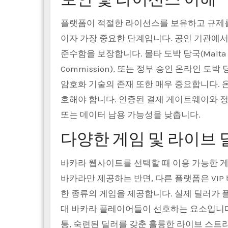
보안 및 라이선스 이해
플랫폼이 적절한 라이선스를 보유하고 규제를
이자 가장 중요한 단계입니다. 공인 기관에서
준수함을 보장합니다. 몰타 도박 당국(Malta Gamb
Commission), 또는 정부 승인 온라인 
암호화 기술의 존재 또한 매우 중요합니다. 
호해야 합니다. 인증된 결제 게이트웨이와 정
또는 데이터 남용 가능성을 낮춥니다.
다양한 게임 및 라이브 
바카라 웹사이트를 선택할 때 이용 가능한 게
바카라만 제공하는 반면, 다른 플랫폼은 VIP 
한 종류의 게임을 제공합니다. 실제 딜러가
대 바카라 플레이어들이 선호하는 요소입니다.
통, 숙련된 딜러를 갖춘 훌륭한 라이브 스트