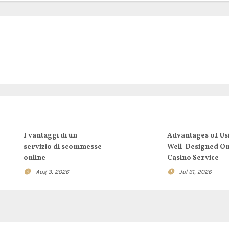
I vantaggi di un
Advantages of Us
servizio di scommesse
Well-Designed On
online
Casino Service
Aug 3, 2026
Jul 31, 2026