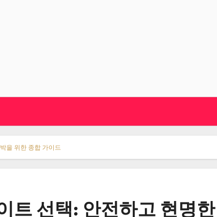
도박을 위한 종합 가이드
이트 선택: 안전하고 현명한