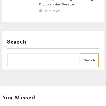
Online Casino Service
n
Jul 31, 2026
Search
Search
You Missed