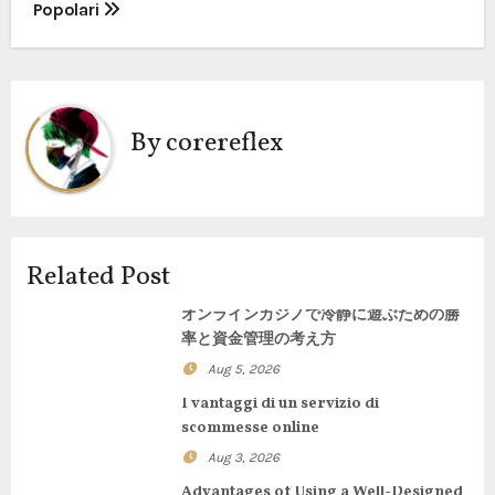
Popolari
s
t
n
By
corereflex
a
v
i
Related Post
g
オンラインカジノで冷静に遊ぶための勝
率と資金管理の考え方
a
Aug 5, 2026
t
I vantaggi di un servizio di
scommesse online
i
Aug 3, 2026
o
Advantages of Using a Well-Designed