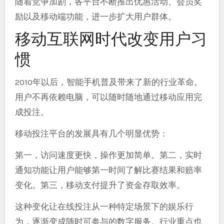
随着竞争加剧，各平台不断推出优惠活动、会员奖
励以及移动端功能，进一步扩大用户群体。
移动互联网时代改变用户习
惯
2010年以后，智能手机普及带来了新的行业革命。
用户不再依赖电脑，可以随时随地通过移动应用完
成投注。
移动投注平台的发展具有几个明显优势：
第一，访问速度更快，操作更加简单。第二，实时
通知功能让用户能够第一时间了解比赛结果和赔率
变化。第三，移动支付提升了资金存取效率。
这种变化让在线投注从一种特定场景下的娱乐行
为，逐渐变成随时可参与的数字服务。行业重点也