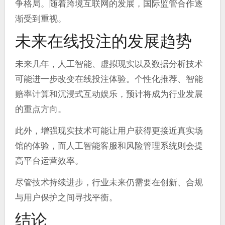
争格局。随着跨境互联网的发展，国际监管合作逐
渐受到重视。
未来在线投注的发展趋势
未来几年，人工智能、虚拟现实以及数据分析技术
可能进一步改变在线投注体验。个性化推荐、智能
赔率计算和沉浸式互动娱乐，预计将成为行业发展
的重点方向。
此外，增强现实技术可能让用户获得更接近真实场
馆的体验，而人工智能客服和风险管理系统则会提
高平台运营效率。
尽管技术持续进步，行业未来仍需要在创新、合规
与用户保护之间寻找平衡。
结论