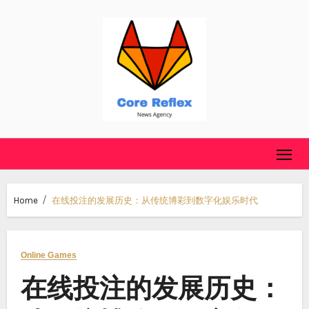
Skip
to
content
Home
在线投注的发展历史：从传统博彩到数字化娱乐时代
Online Games
在线投注的发展历史：