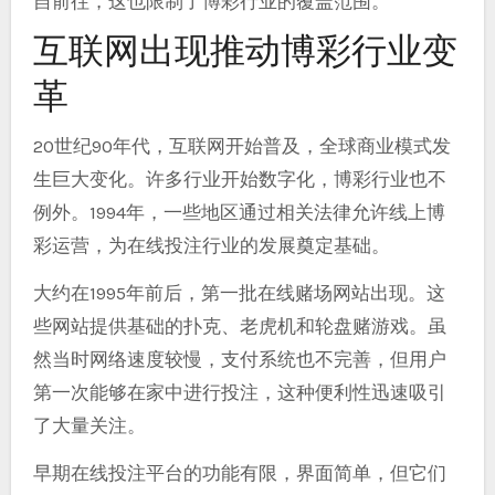
自前往，这也限制了博彩行业的覆盖范围。
互联网出现推动博彩行业变
革
20世纪90年代，互联网开始普及，全球商业模式发
生巨大变化。许多行业开始数字化，博彩行业也不
例外。1994年，一些地区通过相关法律允许线上博
彩运营，为在线投注行业的发展奠定基础。
大约在1995年前后，第一批在线赌场网站出现。这
些网站提供基础的扑克、老虎机和轮盘赌游戏。虽
然当时网络速度较慢，支付系统也不完善，但用户
第一次能够在家中进行投注，这种便利性迅速吸引
了大量关注。
早期在线投注平台的功能有限，界面简单，但它们